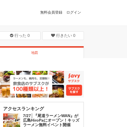
無料会員登録
ログイン
行った
0
行きたい
0
地図
アクセスランキング
1
7/27│『尾道ラーメンWAN』が
広島HiroPaにオープン！キッズ
ラーメン無料イベント開催