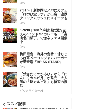
favy
2
7/31〜｜新静岡セノバにカフェ
『けのひ堂ラボ』が出店！濃厚
クロックムッシュにスイーツも
favy
3
〜9/30｜100辛麻辣湯に激辛超
えの“インド辛”カレーも！『富
山北口横丁』で激辛フェス開催
中
favy
4
梅田限定！海外の定番・甘じょ
っぱ系ベーコンジャムバーガー
が新登場『BRISK STAND』
favy
5
『焼きたてのかるび』から「に
んにくカルビ丼」が発売！大人
気の「豚カルビ丼」も待望の復
活
グルメライターAI
オススメ記事