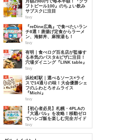
1
月額2980円で毎本半額！『クラ
フトビール100』のちょい飲み
サブスクに注目
favy
2
『reDine広島』で食べたいラン
チ8選！唐揚げ定食からラーメ
ン、海鮮丼、麻辣湯も！
favy
3
有明｜食べログ百名店が監修す
る本気のパスタ&ピザに注目！
穴場ダイニング『LINK table』
favy
4
浜松町駅｜選べるソース×ライ
スで14通りの味！大会優勝シェ
フのふわとろオムライス
『Michi』
favy
5
【初心者必見】札幌・4PLAの
『大通バル』を攻略！移動ゼロ
でハシゴ飯を楽しむ完全ガイド
favy