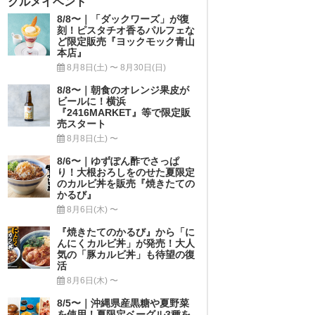
グルメイベント
8/8〜｜「ダックワーズ」が復
刻！ピスタチオ香るパルフェな
ど限定販売『ヨックモック青山
本店』
8月8日(土) 〜 8月30日(日)
8/8〜｜朝食のオレンジ果皮が
ビールに！横浜
『2416MARKET』等で限定販
売スタート
8月8日(土) 〜
8/6〜｜ゆずぽん酢でさっぱ
り！大根おろしをのせた夏限定
のカルビ丼を販売『焼きたての
かるび』
8月6日(木) 〜
『焼きたてのかるび』から「に
んにくカルビ丼」が発売！大人
気の「豚カルビ丼」も待望の復
活
8月6日(木) 〜
8/5〜｜沖縄県産黒糖や夏野菜
を使用！夏限定ベーグル3種を