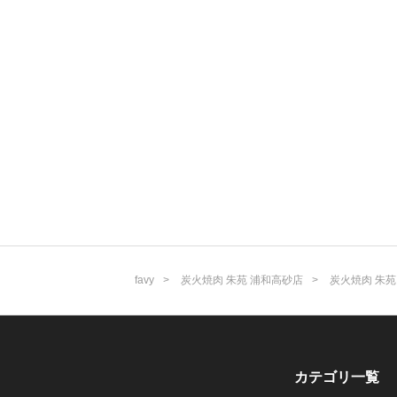
favy
炭火焼肉 朱苑 浦和高砂店
炭火焼肉 朱
カテゴリ一覧