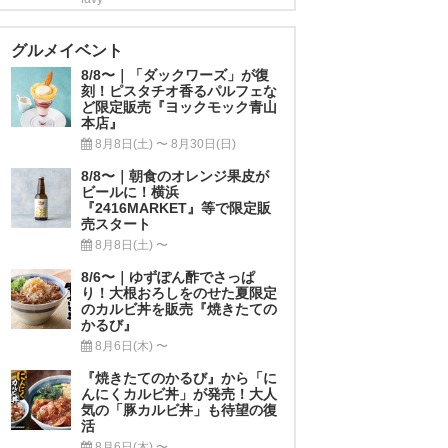
グルメイベント
8/8〜｜「ダックワーズ」が復
刻！ピスタチオ香るパルフェな
ど限定販売『ヨックモック青山
本店』
8月8日(土) 〜 8月30日(日)
8/8〜｜朝食のオレンジ果皮が
ビールに！横浜
『2416MARKET』等で限定販
売スタート
8月8日(土) 〜
8/6〜｜ゆずぽん酢でさっぱ
り！大根おろしをのせた夏限定
のカルビ丼を販売『焼きたての
かるび』
8月6日(木) 〜
『焼きたてのかるび』から「に
んにくカルビ丼」が発売！大人
気の「豚カルビ丼」も待望の復
活
8月6日(木) 〜