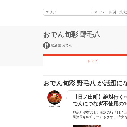
おでん旬彩 野毛八
居酒屋 おでん
トップ
おでん旬彩 野毛八 が話題に
【日ノ出町】絶対行く
でんにつなぎ不使用の1
sarururu
神奈川県横浜市、京浜急行「日ノ出
居酒屋を紹介していきます。 注文を