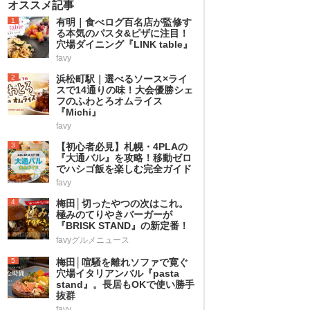
オススメ記事
1
有明｜食べログ百名店が監修す
る本気のパスタ&ピザに注目！
穴場ダイニング『LINK table』
favy
2
浜松町駅｜選べるソース×ライ
スで14通りの味！大会優勝シェ
フのふわとろオムライス
『Michi』
favy
3
【初心者必見】札幌・4PLAの
『大通バル』を攻略！移動ゼロ
でハシゴ飯を楽しむ完全ガイド
favy
4
梅田│切ったやつの次はこれ。
極みのてりやきバーガーが
『BRISK STAND』の新定番！
favyグルメニュース
5
梅田│喧騒を離れソファで寛ぐ
穴場イタリアンバル『pasta
stand』。長居もOKで使い勝手
抜群
favy