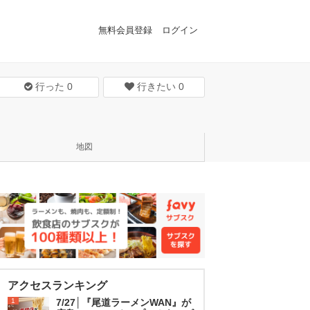
無料会員登録
ログイン
行った
0
行きたい
0
地図
アクセスランキング
1
7/27│『尾道ラーメンWAN』が