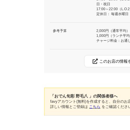
日・祝日
17:00～22:00（L.O.
定休日：
毎週水曜日
参考予算
2,000円（通常平均）
1,000円（ランチ平
チャージ料金：お通し
このお店の情報
「おでん旬彩 野毛八 」の関係者様へ
favyアカウント(無料)を作成すると、自分
詳しい情報とご登録は
こちら
をご確認くださ