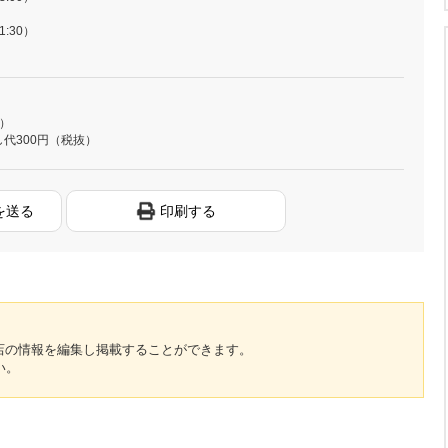
21:30）
均）
代300円（税抜）
を送る
印刷する
のお店の情報を編集し掲載することができます。
い。