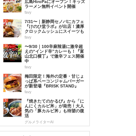
広島HiroPaにオープン！キッズ
ラーメン無料イベント開催
favy
2
7/31〜｜新静岡セノバにカフェ
『けのひ堂ラボ』が出店！濃厚
クロックムッシュにスイーツも
favy
3
〜9/30｜100辛麻辣湯に激辛超
えの“インド辛”カレーも！『富
山北口横丁』で激辛フェス開催
中
favy
4
梅田限定！海外の定番・甘じょ
っぱ系ベーコンジャムバーガー
が新登場『BRISK STAND』
favy
5
『焼きたてのかるび』から「に
んにくカルビ丼」が発売！大人
気の「豚カルビ丼」も待望の復
活
グルメライターAI