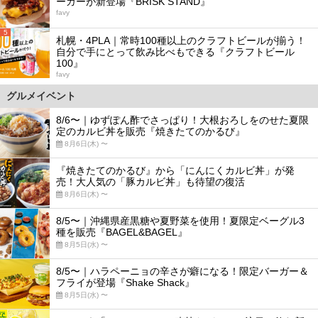
ーガーが新登場『BRISK STAND』
favy
5
札幌・4PLA｜常時100種以上のクラフトビールが揃う！
自分で手にとって飲み比べもできる『クラフトビール
100』
favy
グルメイベント
8/6〜｜ゆずぽん酢でさっぱり！大根おろしをのせた夏限
定のカルビ丼を販売『焼きたてのかるび』
8月6日(木) 〜
『焼きたてのかるび』から「にんにくカルビ丼」が発
売！大人気の「豚カルビ丼」も待望の復活
8月6日(木) 〜
8/5〜｜沖縄県産黒糖や夏野菜を使用！夏限定ベーグル3
種を販売『BAGEL&BAGEL』
8月5日(水) 〜
8/5〜｜ハラペーニョの辛さが癖になる！限定バーガー＆
フライが登場『Shake Shack』
8月5日(水) 〜