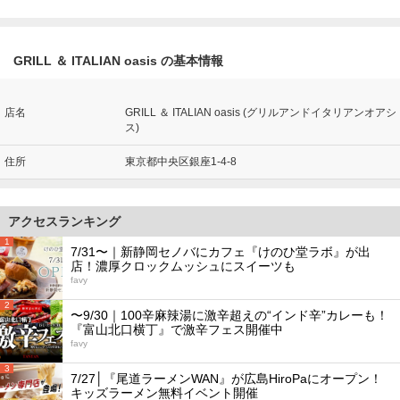
GRILL ＆ ITALIAN oasis の基本情報
店名
GRILL ＆ ITALIAN oasis (グリルアンドイタリアンオアシ
ス)
住所
東京都中央区銀座1-4-8
アクセスランキング
1
7/31〜｜新静岡セノバにカフェ『けのひ堂ラボ』が出
店！濃厚クロックムッシュにスイーツも
favy
2
〜9/30｜100辛麻辣湯に激辛超えの“インド辛”カレーも！
『富山北口横丁』で激辛フェス開催中
favy
3
7/27│『尾道ラーメンWAN』が広島HiroPaにオープン！
キッズラーメン無料イベント開催