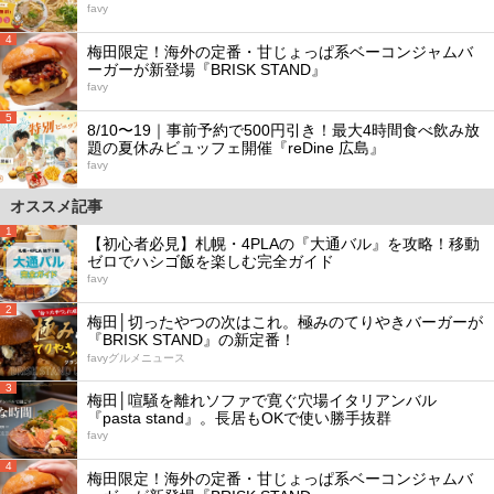
favy
4
梅田限定！海外の定番・甘じょっぱ系ベーコンジャムバ
ーガーが新登場『BRISK STAND』
favy
5
8/10〜19｜事前予約で500円引き！最大4時間食べ飲み放
題の夏休みビュッフェ開催『reDine 広島』
favy
オススメ記事
1
【初心者必見】札幌・4PLAの『大通バル』を攻略！移動
ゼロでハシゴ飯を楽しむ完全ガイド
favy
2
梅田│切ったやつの次はこれ。極みのてりやきバーガーが
『BRISK STAND』の新定番！
favyグルメニュース
3
梅田│喧騒を離れソファで寛ぐ穴場イタリアンバル
『pasta stand』。長居もOKで使い勝手抜群
favy
4
梅田限定！海外の定番・甘じょっぱ系ベーコンジャムバ