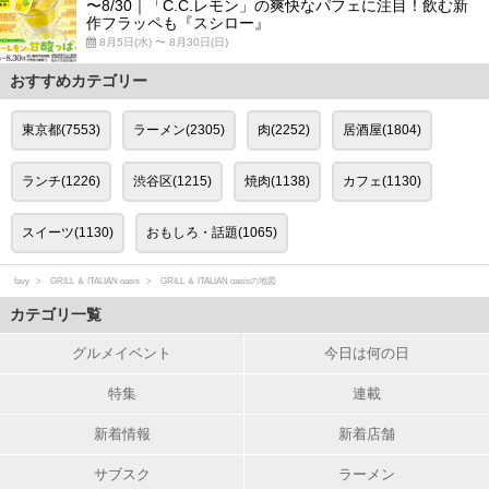
〜8/30｜「C.C.レモン」の爽快なパフェに注目！飲む新
作フラッペも『スシロー』
8月5日(水) 〜 8月30日(日)
おすすめカテゴリー
東京都(7553)
ラーメン(2305)
肉(2252)
居酒屋(1804)
ランチ(1226)
渋谷区(1215)
焼肉(1138)
カフェ(1130)
スイーツ(1130)
おもしろ・話題(1065)
favy
GRILL ＆ ITALIAN oasis
GRILL ＆ ITALIAN oasisの地図
カテゴリ一覧
グルメイベント
今日は何の日
特集
連載
新着情報
新着店舗
サブスク
ラーメン