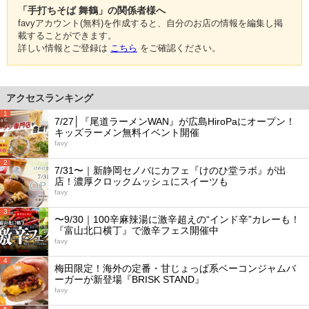
「手打ちそば 舞鶴」の関係者様へ
favyアカウント(無料)を作成すると、自分のお店の情報を編集し掲
載することができます。
詳しい情報とご登録は
こちら
をご確認ください。
アクセスランキング
1
7/27│『尾道ラーメンWAN』が広島HiroPaにオープン！
キッズラーメン無料イベント開催
favy
2
7/31〜｜新静岡セノバにカフェ『けのひ堂ラボ』が出
店！濃厚クロックムッシュにスイーツも
favy
3
〜9/30｜100辛麻辣湯に激辛超えの“インド辛”カレーも！
『富山北口横丁』で激辛フェス開催中
favy
4
梅田限定！海外の定番・甘じょっぱ系ベーコンジャムバ
ーガーが新登場『BRISK STAND』
favy