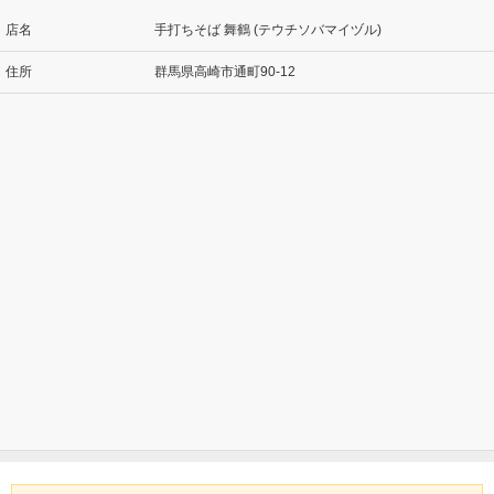
店名
手打ちそば 舞鶴 (テウチソバマイヅル)
住所
群馬県高崎市通町90-12