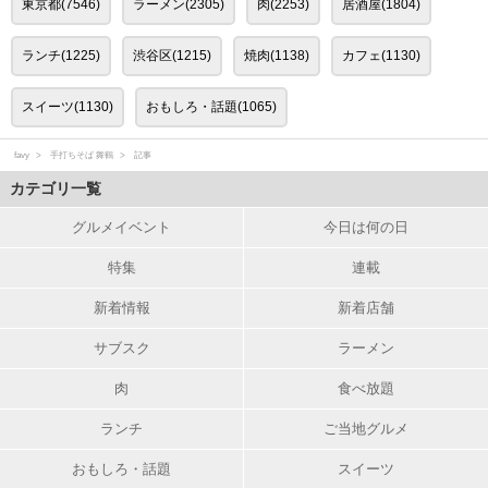
東京都(7546)
ラーメン(2305)
肉(2253)
居酒屋(1804)
ランチ(1225)
渋谷区(1215)
焼肉(1138)
カフェ(1130)
スイーツ(1130)
おもしろ・話題(1065)
favy
手打ちそば 舞鶴
記事
カテゴリ一覧
グルメイベント
今日は何の日
特集
連載
新着情報
新着店舗
サブスク
ラーメン
肉
食べ放題
ランチ
ご当地グルメ
おもしろ・話題
スイーツ