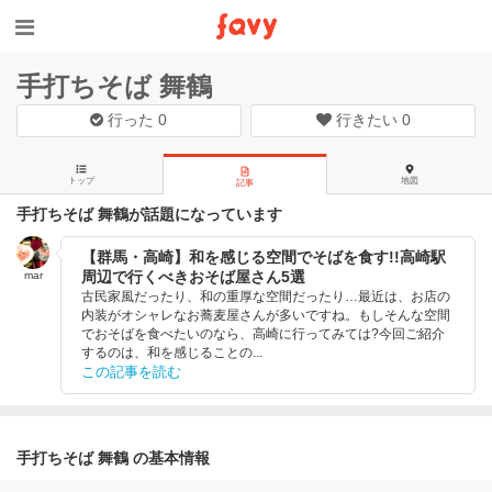
手打ちそば 舞鶴
行った
0
行きたい
0
トップ
地図
記事
手打ちそば 舞鶴が話題になっています
【群馬・高崎】和を感じる空間でそばを食す!!高崎駅
周辺で行くべきおそば屋さん5選
mar
古民家風だったり、和の重厚な空間だったり…最近は、お店の
内装がオシャレなお蕎麦屋さんが多いですね。もしそんな空間
でおそばを食べたいのなら、高崎に行ってみては?今回ご紹介
するのは、和を感じることの...
この記事を読む
手打ちそば 舞鶴 の基本情報