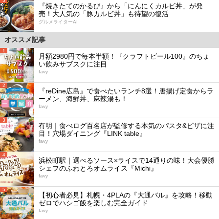
5
『焼きたてのかるび』から「にんにくカルビ丼」が発
売！大人気の「豚カルビ丼」も待望の復活
グルメライターAI
オススメ記事
1
月額2980円で毎本半額！『クラフトビール100』のちょ
い飲みサブスクに注目
favy
2
『reDine広島』で食べたいランチ8選！唐揚げ定食からラ
ーメン、海鮮丼、麻辣湯も！
favy
3
有明｜食べログ百名店が監修する本気のパスタ&ピザに注
目！穴場ダイニング『LINK table』
favy
4
浜松町駅｜選べるソース×ライスで14通りの味！大会優勝
シェフのふわとろオムライス『Michi』
favy
5
【初心者必見】札幌・4PLAの『大通バル』を攻略！移動
ゼロでハシゴ飯を楽しむ完全ガイド
favy