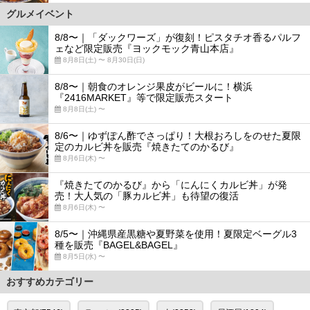
グルメイベント
8/8〜｜「ダックワーズ」が復刻！ピスタチオ香るパルフ
ェなど限定販売『ヨックモック青山本店』
8月8日(土) 〜 8月30日(日)
8/8〜｜朝食のオレンジ果皮がビールに！横浜
『2416MARKET』等で限定販売スタート
8月8日(土) 〜
8/6〜｜ゆずぽん酢でさっぱり！大根おろしをのせた夏限
定のカルビ丼を販売『焼きたてのかるび』
8月6日(木) 〜
『焼きたてのかるび』から「にんにくカルビ丼」が発
売！大人気の「豚カルビ丼」も待望の復活
8月6日(木) 〜
8/5〜｜沖縄県産黒糖や夏野菜を使用！夏限定ベーグル3
種を販売『BAGEL&BAGEL』
8月5日(水) 〜
おすすめカテゴリー