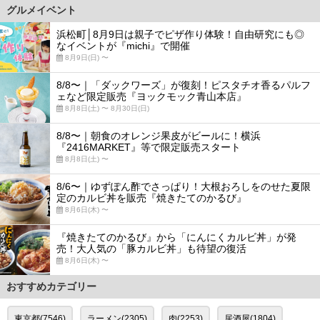
グルメイベント
浜松町│8月9日は親子でピザ作り体験！自由研究にも◎
なイベントが『michi』で開催
8月9日(日) 〜
8/8〜｜「ダックワーズ」が復刻！ピスタチオ香るパルフ
ェなど限定販売『ヨックモック青山本店』
8月8日(土) 〜 8月30日(日)
8/8〜｜朝食のオレンジ果皮がビールに！横浜
『2416MARKET』等で限定販売スタート
8月8日(土) 〜
8/6〜｜ゆずぽん酢でさっぱり！大根おろしをのせた夏限
定のカルビ丼を販売『焼きたてのかるび』
8月6日(木) 〜
『焼きたてのかるび』から「にんにくカルビ丼」が発
売！大人気の「豚カルビ丼」も待望の復活
8月6日(木) 〜
おすすめカテゴリー
東京都(7546)
ラーメン(2305)
肉(2253)
居酒屋(1804)