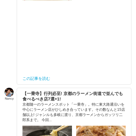
この記事を読む
【一乗寺】行列必至! 京都のラーメン街道で並んでも
食べるべき店7選+1!
Nancy
京都随一のラーメンスポット「一乗寺」。特に東大路通沿いを
中心にラーメン店がひしめき合っています。その数なんと15店
舗以上! ジャンルも多岐に渡り、京都ラーメンからガッツリ二
郎系まで。 今回...