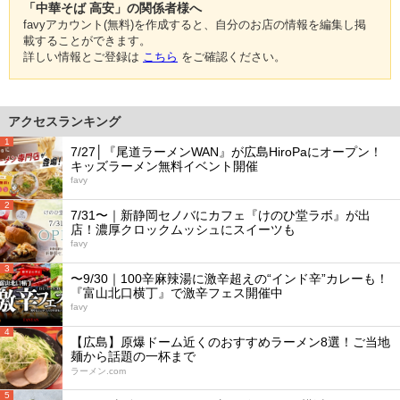
「中華そば 高安」の関係者様へ
favyアカウント(無料)を作成すると、自分のお店の情報を編集し掲
載することができます。
詳しい情報とご登録は
こちら
をご確認ください。
アクセスランキング
1
7/27│『尾道ラーメンWAN』が広島HiroPaにオープン！
キッズラーメン無料イベント開催
favy
2
7/31〜｜新静岡セノバにカフェ『けのひ堂ラボ』が出
店！濃厚クロックムッシュにスイーツも
favy
3
〜9/30｜100辛麻辣湯に激辛超えの“インド辛”カレーも！
『富山北口横丁』で激辛フェス開催中
favy
4
【広島】原爆ドーム近くのおすすめラーメン8選！ご当地
麺から話題の一杯まで
ラーメン.com
5