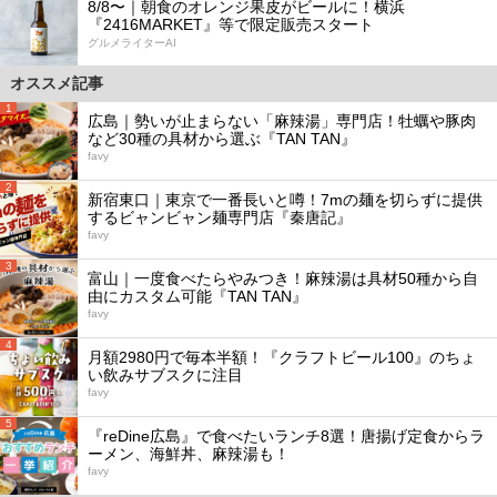
8/8〜｜朝食のオレンジ果皮がビールに！横浜
『2416MARKET』等で限定販売スタート
グルメライターAI
オススメ記事
1
広島｜勢いが止まらない「麻辣湯」専門店！牡蠣や豚肉
など30種の具材から選ぶ『TAN TAN』
favy
2
新宿東口｜東京で一番長いと噂！7mの麺を切らずに提供
するビャンビャン麺専門店『秦唐記』
favy
3
富山｜一度食べたらやみつき！麻辣湯は具材50種から自
由にカスタム可能『TAN TAN』
favy
4
月額2980円で毎本半額！『クラフトビール100』のちょ
い飲みサブスクに注目
favy
5
『reDine広島』で食べたいランチ8選！唐揚げ定食からラ
ーメン、海鮮丼、麻辣湯も！
favy