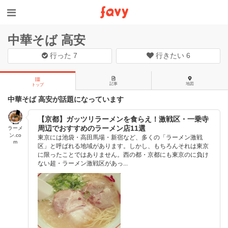
中華そば 高安
行った
7
行きたい
6
記事
地図
トップ
中華そば 高安が話題になっています
【京都】ガッツリラーメンを食らえ！激戦区・一乗寺
周辺でおすすめのラーメン店11選
ラーメ
ン.co
東京には池袋・高田馬場・新宿など、多くの「ラーメン激戦
m
区」と呼ばれる地域があります。しかし、もちろんそれは東京
に限ったことではありません。西の都・京都にも東京のに負け
ない超・ラーメン激戦区があっ...