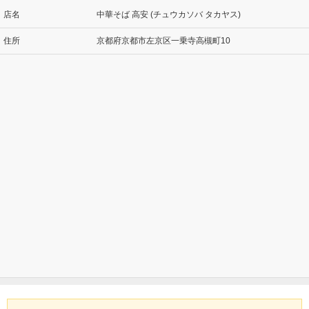
店名
中華そば 高安 (チュウカソバ タカヤス)
住所
京都府京都市左京区一乗寺高槻町10