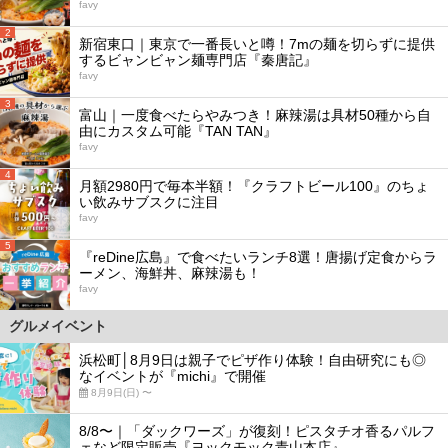
favy
2
新宿東口｜東京で一番長いと噂！7mの麺を切らずに提供
するビャンビャン麺専門店『秦唐記』
favy
3
富山｜一度食べたらやみつき！麻辣湯は具材50種から自
由にカスタム可能『TAN TAN』
favy
4
月額2980円で毎本半額！『クラフトビール100』のちょ
い飲みサブスクに注目
favy
5
『reDine広島』で食べたいランチ8選！唐揚げ定食からラ
ーメン、海鮮丼、麻辣湯も！
favy
グルメイベント
浜松町│8月9日は親子でピザ作り体験！自由研究にも◎
なイベントが『michi』で開催
8月9日(日) 〜
8/8〜｜「ダックワーズ」が復刻！ピスタチオ香るパルフ
ェなど限定販売『ヨックモック青山本店』