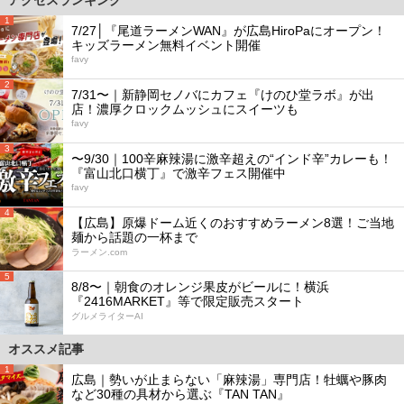
1
7/27│『尾道ラーメンWAN』が広島HiroPaにオープン！
キッズラーメン無料イベント開催
favy
2
7/31〜｜新静岡セノバにカフェ『けのひ堂ラボ』が出
店！濃厚クロックムッシュにスイーツも
favy
3
〜9/30｜100辛麻辣湯に激辛超えの“インド辛”カレーも！
『富山北口横丁』で激辛フェス開催中
favy
4
【広島】原爆ドーム近くのおすすめラーメン8選！ご当地
麺から話題の一杯まで
ラーメン.com
5
8/8〜｜朝食のオレンジ果皮がビールに！横浜
『2416MARKET』等で限定販売スタート
グルメライターAI
オススメ記事
1
広島｜勢いが止まらない「麻辣湯」専門店！牡蠣や豚肉
など30種の具材から選ぶ『TAN TAN』