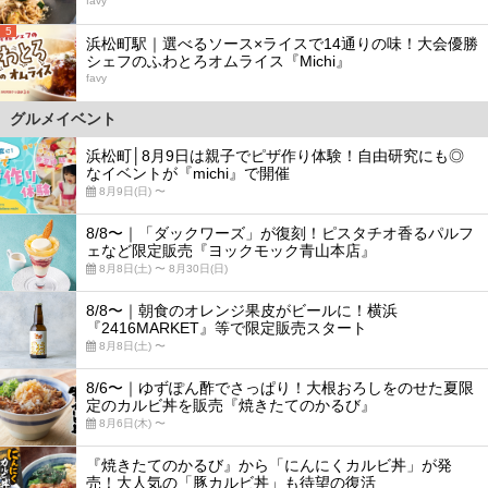
favy
5
浜松町駅｜選べるソース×ライスで14通りの味！大会優勝
シェフのふわとろオムライス『Michi』
favy
グルメイベント
浜松町│8月9日は親子でピザ作り体験！自由研究にも◎
なイベントが『michi』で開催
8月9日(日) 〜
8/8〜｜「ダックワーズ」が復刻！ピスタチオ香るパルフ
ェなど限定販売『ヨックモック青山本店』
8月8日(土) 〜 8月30日(日)
8/8〜｜朝食のオレンジ果皮がビールに！横浜
『2416MARKET』等で限定販売スタート
8月8日(土) 〜
8/6〜｜ゆずぽん酢でさっぱり！大根おろしをのせた夏限
定のカルビ丼を販売『焼きたてのかるび』
8月6日(木) 〜
『焼きたてのかるび』から「にんにくカルビ丼」が発
売！大人気の「豚カルビ丼」も待望の復活