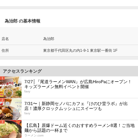
為治郎 の基本情報
店名
為治郎
住所
東京都千代田区丸の内1-9-1 東京駅一番街 1F
アクセスランキング
1
7/27│『尾道ラーメンWAN』が広島HiroPaにオープン！
キッズラーメン無料イベント開催
favy
2
7/31〜｜新静岡セノバにカフェ『けのひ堂ラボ』が出
店！濃厚クロックムッシュにスイーツも
favy
3
【広島】原爆ドーム近くのおすすめラーメン8選！ご当地
麺から話題の一杯まで
ラーメン.com