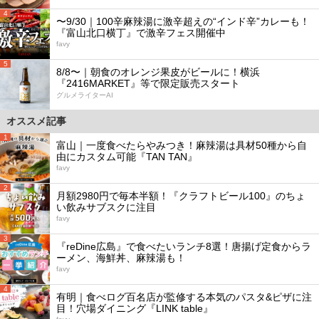
4
〜9/30｜100辛麻辣湯に激辛超えの“インド辛”カレーも！
『富山北口横丁』で激辛フェス開催中
favy
5
8/8〜｜朝食のオレンジ果皮がビールに！横浜
『2416MARKET』等で限定販売スタート
グルメライターAI
オススメ記事
1
富山｜一度食べたらやみつき！麻辣湯は具材50種から自
由にカスタム可能『TAN TAN』
favy
2
月額2980円で毎本半額！『クラフトビール100』のちょ
い飲みサブスクに注目
favy
3
『reDine広島』で食べたいランチ8選！唐揚げ定食からラ
ーメン、海鮮丼、麻辣湯も！
favy
4
有明｜食べログ百名店が監修する本気のパスタ&ピザに注
目！穴場ダイニング『LINK table』