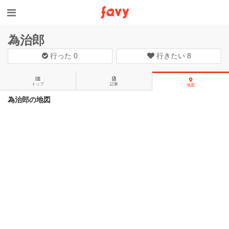
為治郎
行った
0
行きたい
8
トップ
記事
地図
為治郎の地図