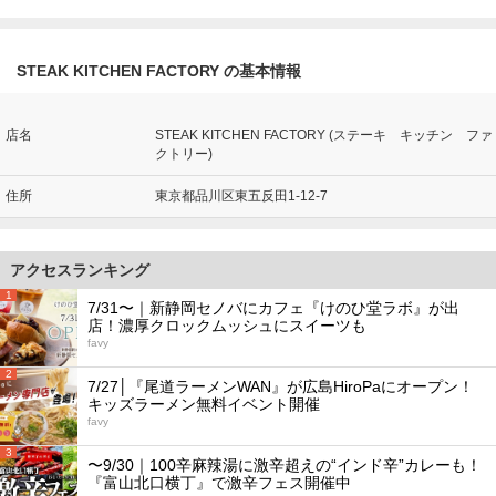
STEAK KITCHEN FACTORY の基本情報
店名
STEAK KITCHEN FACTORY (ステーキ キッチン ファ
クトリー)
住所
東京都品川区東五反田1-12-7
アクセスランキング
1
7/31〜｜新静岡セノバにカフェ『けのひ堂ラボ』が出
店！濃厚クロックムッシュにスイーツも
favy
2
7/27│『尾道ラーメンWAN』が広島HiroPaにオープン！
キッズラーメン無料イベント開催
favy
3
〜9/30｜100辛麻辣湯に激辛超えの“インド辛”カレーも！
『富山北口横丁』で激辛フェス開催中