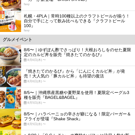
favy
5
札幌・4PLA｜常時100種以上のクラフトビールが揃う！
自分で手にとって飲み比べもできる『クラフトビール
100』
favy
グルメイベント
8/6〜｜ゆずぽん酢でさっぱり！大根おろしをのせた夏限
定のカルビ丼を販売『焼きたてのかるび』
8月6日(木) 〜
『焼きたてのかるび』から「にんにくカルビ丼」が発
売！大人気の「豚カルビ丼」も待望の復活
8月6日(木) 〜
8/5〜｜沖縄県産黒糖や夏野菜を使用！夏限定ベーグル3
種を販売『BAGEL&BAGEL』
8月5日(水) 〜
8/5〜｜ハラペーニョの辛さが癖になる！限定バーガー＆
フライが登場『Shake Shack』
8月5日(水) 〜