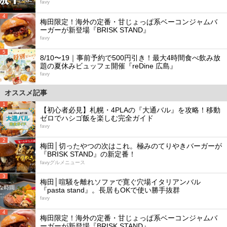
favy
4
梅田限定！海外の定番・甘じょっぱ系ベーコンジャムバ
ーガーが新登場『BRISK STAND』
favy
5
8/10〜19｜事前予約で500円引き！最大4時間食べ飲み放
題の夏休みビュッフェ開催『reDine 広島』
favy
オススメ記事
1
【初心者必見】札幌・4PLAの『大通バル』を攻略！移動
ゼロでハシゴ飯を楽しむ完全ガイド
favy
2
梅田│切ったやつの次はこれ。極みのてりやきバーガーが
『BRISK STAND』の新定番！
favyグルメニュース
3
梅田│喧騒を離れソファで寛ぐ穴場イタリアンバル
『pasta stand』。長居もOKで使い勝手抜群
favy
4
梅田限定！海外の定番・甘じょっぱ系ベーコンジャムバ
ーガーが新登場『BRISK STAND』