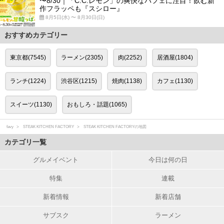
〜8/30｜「C.C.レモン」の爽快なパフェに注目！飲む新
作フラッペも『スシロー』
8月5日(水) 〜 8月30日(日)
おすすめカテゴリー
東京都(7545)
ラーメン(2305)
肉(2252)
居酒屋(1804)
ランチ(1224)
渋谷区(1215)
焼肉(1138)
カフェ(1130)
スイーツ(1130)
おもしろ・話題(1065)
favy
STEAK KITCHEN FACTORY
STEAK KITCHEN FACTORYの地図
カテゴリ一覧
グルメイベント
今日は何の日
特集
連載
新着情報
新着店舗
サブスク
ラーメン