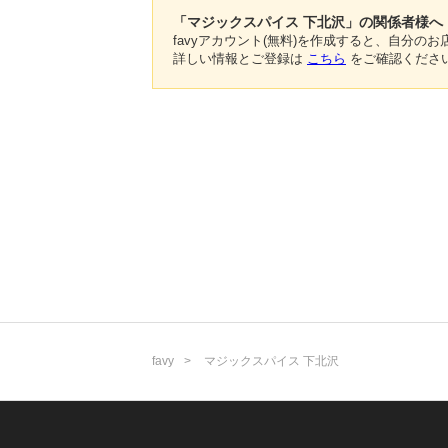
「マジックスパイス 下北沢」の関係者様へ
favyアカウント(無料)を作成すると、自分
詳しい情報とご登録は
こちら
をご確認くださ
favy
マジックスパイス 下北沢