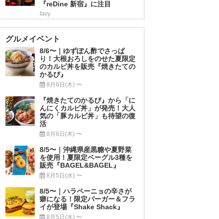
『reDine 新宿』に注目
favy
グルメイベント
8/6〜｜ゆずぽん酢でさっぱ
り！大根おろしをのせた夏限定
のカルビ丼を販売『焼きたての
かるび』
8月6日(木) 〜
『焼きたてのかるび』から「に
んにくカルビ丼」が発売！大人
気の「豚カルビ丼」も待望の復
活
8月6日(木) 〜
8/5〜｜沖縄県産黒糖や夏野菜
を使用！夏限定ベーグル3種を
販売『BAGEL&BAGEL』
8月5日(水) 〜
8/5〜｜ハラペーニョの辛さが
癖になる！限定バーガー＆フラ
イが登場『Shake Shack』
8月5日(水) 〜