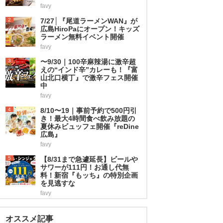
favy
2
7/27│『尾道ラーメンWAN』が
広島HiroPaにオープン！キッズ
ラーメン無料イベント開催
favy
3
〜9/30｜100辛麻辣湯に激辛超
えの“インド辛”カレーも！『富
山北口横丁』で激辛フェス開催
中
favy
4
8/10〜19｜事前予約で500円引
き！最大4時間食べ飲み放題の
夏休みビュッフェ開催『reDine
広島』
favy
5
【8/31まで急遽延長】ビールや
サワーが111円！お通し代無
料！新宿『もッち』の特別企画
を見逃すな
favy
オススメ記事