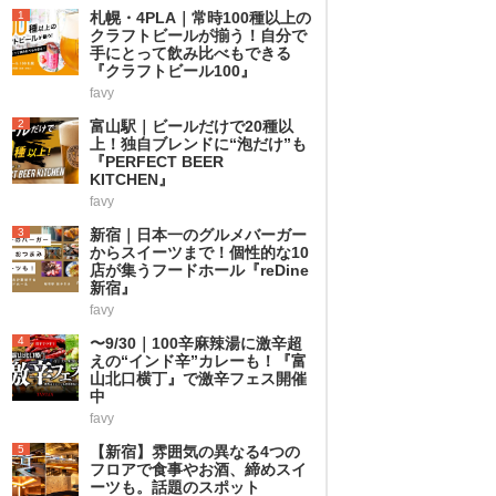
1
札幌・4PLA｜常時100種以上の
クラフトビールが揃う！自分で
手にとって飲み比べもできる
『クラフトビール100』
favy
2
富山駅｜ビールだけで20種以
上！独自ブレンドに“泡だけ”も
『PERFECT BEER
KITCHEN』
favy
3
新宿｜日本一のグルメバーガー
からスイーツまで！個性的な10
店が集うフードホール『reDine
新宿』
favy
4
〜9/30｜100辛麻辣湯に激辛超
えの“インド辛”カレーも！『富
山北口横丁』で激辛フェス開催
中
favy
5
【新宿】雰囲気の異なる4つの
フロアで食事やお酒、締めスイ
ーツも。話題のスポット