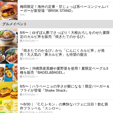
5
梅田限定！海外の定番・甘じょっぱ系ベーコンジャムバ
ーガーが新登場『BRISK STAND』
favy
グルメイベント
8/6〜｜ゆずぽん酢でさっぱり！大根おろしをのせた夏限
定のカルビ丼を販売『焼きたてのかるび』
8月6日(木) 〜
『焼きたてのかるび』から「にんにくカルビ丼」が発
売！大人気の「豚カルビ丼」も待望の復活
8月6日(木) 〜
8/5〜｜沖縄県産黒糖や夏野菜を使用！夏限定ベーグル3
種を販売『BAGEL&BAGEL』
8月5日(水) 〜
8/5〜｜ハラペーニョの辛さが癖になる！限定バーガー＆
フライが登場『Shake Shack』
8月5日(水) 〜
〜8/30｜「C.C.レモン」の爽快なパフェに注目！飲む新
作フラッペも『スシロー』
8月5日(水) 〜 8月30日(日)