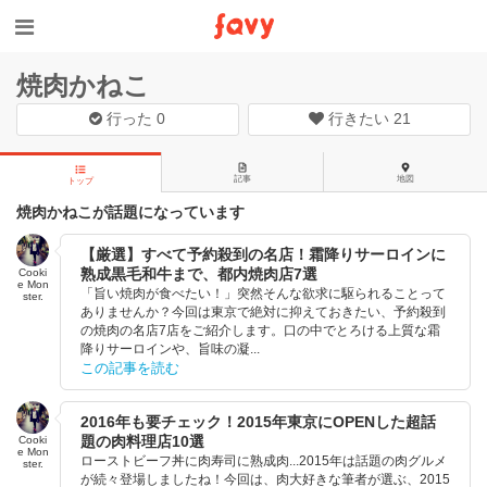
焼肉かねこ
行った
0
行きたい
21
記事
地図
トップ
焼肉かねこが話題になっています
【厳選】すべて予約殺到の名店！霜降りサーロインに
熟成黒毛和牛まで、都内焼肉店7選
Cooki
e Mon
「旨い焼肉が食べたい！」突然そんな欲求に駆られることって
ster.
ありませんか？今回は東京で絶対に抑えておきたい、予約殺到
の焼肉の名店7店をご紹介します。口の中でとろける上質な霜
降りサーロインや、旨味の凝...
この記事を読む
2016年も要チェック！2015年東京にOPENした超話
題の肉料理店10選
Cooki
e Mon
ローストビーフ丼に肉寿司に熟成肉...2015年は話題の肉グルメ
ster.
が続々登場しましたね！今回は、肉大好きな筆者が選ぶ、2015