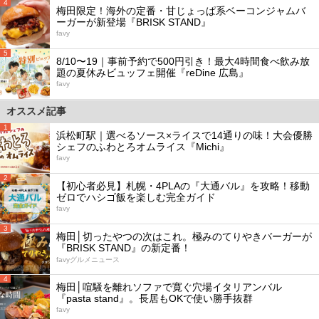
4
梅田限定！海外の定番・甘じょっぱ系ベーコンジャムバ
ーガーが新登場『BRISK STAND』
favy
5
8/10〜19｜事前予約で500円引き！最大4時間食べ飲み放
題の夏休みビュッフェ開催『reDine 広島』
favy
オススメ記事
1
浜松町駅｜選べるソース×ライスで14通りの味！大会優勝
シェフのふわとろオムライス『Michi』
favy
2
【初心者必見】札幌・4PLAの『大通バル』を攻略！移動
ゼロでハシゴ飯を楽しむ完全ガイド
favy
3
梅田│切ったやつの次はこれ。極みのてりやきバーガーが
『BRISK STAND』の新定番！
favyグルメニュース
4
梅田│喧騒を離れソファで寛ぐ穴場イタリアンバル
『pasta stand』。長居もOKで使い勝手抜群
favy