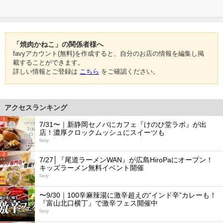
「焼肉かねこ」の関係者様へ
favyアカウント(無料)を作成すると、自分のお店の情報を編集し掲
載することができます。
詳しい情報とご登録は
こちら
をご確認ください。
アクセスランキング
1
7/31〜｜新静岡セノバにカフェ『けのひ堂ラボ』が出
店！濃厚クロックムッシュにスイーツも
favy
2
7/27│『尾道ラーメンWAN』が広島HiroPaにオープン！
キッズラーメン無料イベント開催
favy
3
〜9/30｜100辛麻辣湯に激辛超えの“インド辛”カレーも！
『富山北口横丁』で激辛フェス開催中
favy