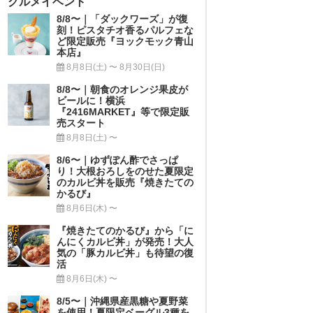
グルメイベント
8/8〜｜「ダックワーズ」が復
刻！ピスタチオ香るパルフェな
ど限定販売『ヨックモック青山
本店』
8月8日(土) 〜 8月30日(日)
8/8〜｜朝食のオレンジ果皮が
ビールに！横浜
『2416MARKET』等で限定販
売スタート
8月8日(土) 〜
8/6〜｜ゆずぽん酢でさっぱ
り！大根おろしをのせた夏限定
のカルビ丼を販売『焼きたての
かるび』
8月6日(木) 〜
『焼きたてのかるび』から「に
んにくカルビ丼」が発売！大人
気の「豚カルビ丼」も待望の復
活
8月6日(木) 〜
8/5〜｜沖縄県産黒糖や夏野菜
を使用！夏限定ベーグル3種を