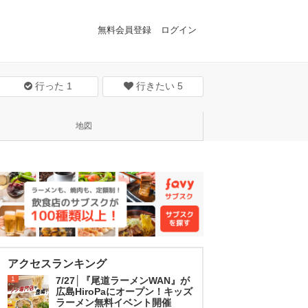
無料会員登録
ログイン
行った
1
行きたい
5
地図
アクセスランキング
1
7/27│『尾道ラーメンWAN』が
広島HiroPaにオープン！キッズ
ラーメン無料イベント開催