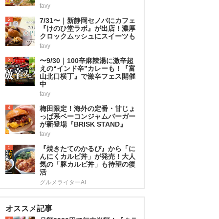
favy
2
7/31〜｜新静岡セノバにカフェ
『けのひ堂ラボ』が出店！濃厚
クロックムッシュにスイーツも
favy
3
〜9/30｜100辛麻辣湯に激辛超
えの“インド辛”カレーも！『富
山北口横丁』で激辛フェス開催
中
favy
4
梅田限定！海外の定番・甘じょ
っぱ系ベーコンジャムバーガー
が新登場『BRISK STAND』
favy
5
『焼きたてのかるび』から「に
んにくカルビ丼」が発売！大人
気の「豚カルビ丼」も待望の復
活
グルメライターAI
オススメ記事