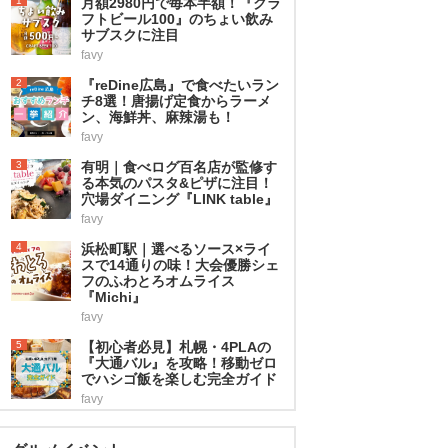
1
月額2980円で毎本半額！『クラ
フトビール100』のちょい飲み
サブスクに注目
favy
2
『reDine広島』で食べたいラン
チ8選！唐揚げ定食からラーメ
ン、海鮮丼、麻辣湯も！
favy
3
有明｜食べログ百名店が監修す
る本気のパスタ&ピザに注目！
穴場ダイニング『LINK table』
favy
4
浜松町駅｜選べるソース×ライ
スで14通りの味！大会優勝シェ
フのふわとろオムライス
『Michi』
favy
5
【初心者必見】札幌・4PLAの
『大通バル』を攻略！移動ゼロ
でハシゴ飯を楽しむ完全ガイド
favy