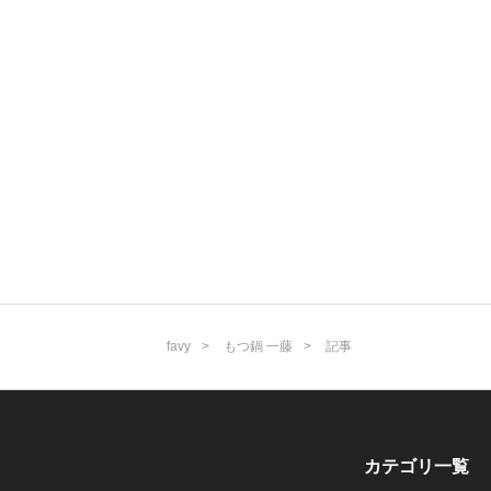
favy
もつ鍋 一藤
記事
カテゴリ一覧