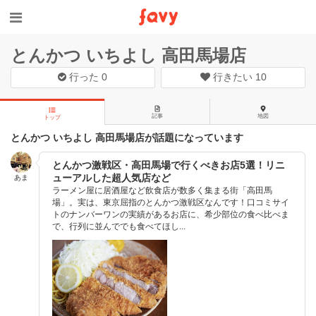
とんかつ いちよし 高田馬場店
行った
0
行きたい
10
記事
地図
トップ
とんかつ いちよし 高田馬場店が話題になっています
とんかつ激戦区・高田馬場で行くべきお店5選！リニ
ューアルした超人気店など
あま
ラーメン屋に居酒屋など飲食店が数多く集まる街「高田馬
場」。実は、東京屈指のとんかつ激戦区なんです！口コミサイ
トのナンバーワンの実績があるお店に、希少部位の食べ比べま
で、行列に並んででも食べてほし...