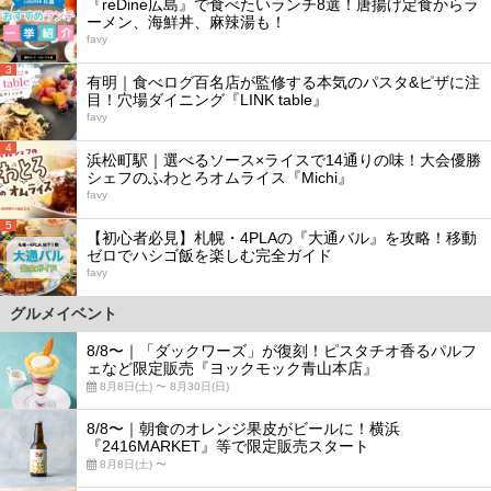
『reDine広島』で食べたいランチ8選！唐揚げ定食からラ
ーメン、海鮮丼、麻辣湯も！
favy
3
有明｜食べログ百名店が監修する本気のパスタ&ピザに注
目！穴場ダイニング『LINK table』
favy
4
浜松町駅｜選べるソース×ライスで14通りの味！大会優勝
シェフのふわとろオムライス『Michi』
favy
5
【初心者必見】札幌・4PLAの『大通バル』を攻略！移動
ゼロでハシゴ飯を楽しむ完全ガイド
favy
グルメイベント
8/8〜｜「ダックワーズ」が復刻！ピスタチオ香るパルフ
ェなど限定販売『ヨックモック青山本店』
8月8日(土) 〜 8月30日(日)
8/8〜｜朝食のオレンジ果皮がビールに！横浜
『2416MARKET』等で限定販売スタート
8月8日(土) 〜