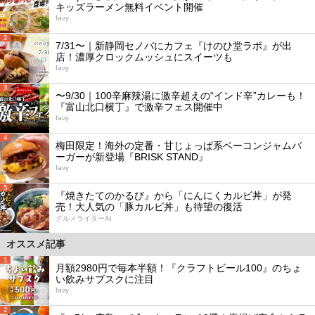
キッズラーメン無料イベント開催
favy
2
7/31〜｜新静岡セノバにカフェ『けのひ堂ラボ』が出
店！濃厚クロックムッシュにスイーツも
favy
3
〜9/30｜100辛麻辣湯に激辛超えの“インド辛”カレーも！
『富山北口横丁』で激辛フェス開催中
favy
4
梅田限定！海外の定番・甘じょっぱ系ベーコンジャムバ
ーガーが新登場『BRISK STAND』
favy
5
『焼きたてのかるび』から「にんにくカルビ丼」が発
売！大人気の「豚カルビ丼」も待望の復活
グルメライターAI
オススメ記事
1
月額2980円で毎本半額！『クラフトビール100』のちょ
い飲みサブスクに注目
favy
2