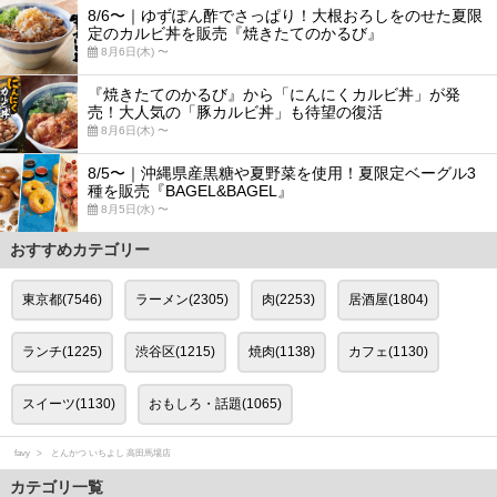
8/6〜｜ゆずぽん酢でさっぱり！大根おろしをのせた夏限
定のカルビ丼を販売『焼きたてのかるび』
8月6日(木) 〜
『焼きたてのかるび』から「にんにくカルビ丼」が発
売！大人気の「豚カルビ丼」も待望の復活
8月6日(木) 〜
8/5〜｜沖縄県産黒糖や夏野菜を使用！夏限定ベーグル3
種を販売『BAGEL&BAGEL』
8月5日(水) 〜
おすすめカテゴリー
東京都(7546)
ラーメン(2305)
肉(2253)
居酒屋(1804)
ランチ(1225)
渋谷区(1215)
焼肉(1138)
カフェ(1130)
スイーツ(1130)
おもしろ・話題(1065)
favy
とんかつ いちよし 高田馬場店
カテゴリ一覧