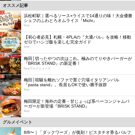
オススメ記事
1
浜松町駅｜選べるソース×ライスで14通りの味！大会優勝
シェフのふわとろオムライス『Michi』
favy
2
【初心者必見】札幌・4PLAの『大通バル』を攻略！移動
ゼロでハシゴ飯を楽しむ完全ガイド
favy
3
梅田│切ったやつの次はこれ。極みのてりやきバーガーが
『BRISK STAND』の新定番！
favyグルメニュース
4
梅田│喧騒を離れソファで寛ぐ穴場イタリアンバル
『pasta stand』。長居もOKで使い勝手抜群
favy
5
梅田限定！海外の定番・甘じょっぱ系ベーコンジャムバ
ーガーが新登場『BRISK STAND』
favy
グルメイベント
8/8〜｜「ダックワーズ」が復刻！ピスタチオ香るパルフ