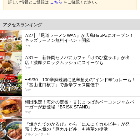
詳しい情報とご登録は
こちら
をご確認ください。
アクセスランキング
1
7/27│『尾道ラーメンWAN』が広島HiroPaにオープン！
キッズラーメン無料イベント開催
favy
2
7/31〜｜新静岡セノバにカフェ『けのひ堂ラボ』が出
店！濃厚クロックムッシュにスイーツも
favy
3
〜9/30｜100辛麻辣湯に激辛超えの“インド辛”カレーも！
『富山北口横丁』で激辛フェス開催中
favy
4
梅田限定！海外の定番・甘じょっぱ系ベーコンジャムバ
ーガーが新登場『BRISK STAND』
favy
5
『焼きたてのかるび』から「にんにくカルビ丼」が発
売！大人気の「豚カルビ丼」も待望の復活
グルメライターAI