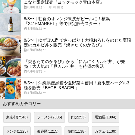
ェなど限定販売『ヨックモック青山本店』
8月8日(土) 〜 8月30日(日)
8/8〜｜朝食のオレンジ果皮がビールに！横浜
『2416MARKET』等で限定販売スタート
8月8日(土) 〜
8/6〜｜ゆずぽん酢でさっぱり！大根おろしをのせた夏限
定のカルビ丼を販売『焼きたてのかるび』
8月6日(木) 〜
『焼きたてのかるび』から「にんにくカルビ丼」が発
売！大人気の「豚カルビ丼」も待望の復活
8月6日(木) 〜
8/5〜｜沖縄県産黒糖や夏野菜を使用！夏限定ベーグル3
種を販売『BAGEL&BAGEL』
8月5日(水) 〜
おすすめカテゴリー
東京都(7546)
ラーメン(2305)
肉(2253)
居酒屋(1804)
ランチ(1225)
渋谷区(1215)
焼肉(1138)
カフェ(1130)