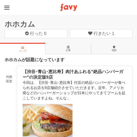
ホホカム
行った
0
行きたい
1
記事
地図
トップ
ホホカムが話題になっています
【渋谷･青山･恵比寿】肉汁あふれる"絶品ハンバーガ
ー"の決定版9店
竹田
匡宏
今回は、【渋谷･青山･恵比寿】付近の絶品ハンバーガーが食べ
られるお店を9店舗紹介させていただきます。近年、アメリカ
発などのハンバーガーショップが日本にやってきてブームを起
こしていますよね。そんな...