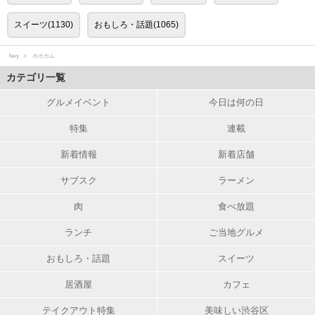
スイーツ(1130)
おもしろ・話題(1065)
favy
ホホカム
カテゴリ一覧
グルメイベント
今日は何の日
特集
連載
新着情報
新着店舗
サブスク
ラーメン
肉
食べ放題
ランチ
ご当地グルメ
おもしろ・話題
スイーツ
居酒屋
カフェ
テイクアウト特集
美味しい渋谷区