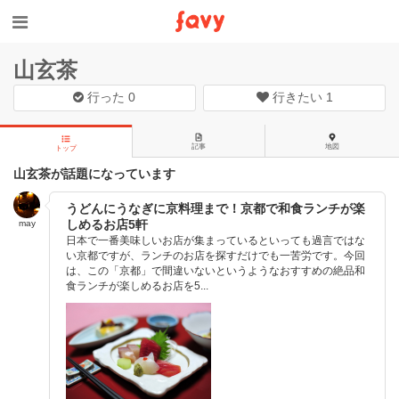
山玄茶
行った
0
行きたい
1
記事
地図
トップ
山玄茶が話題になっています
うどんにうなぎに京料理まで！京都で和食ランチが楽
しめるお店5軒
may
日本で一番美味しいお店が集まっているといっても過言ではな
い京都ですが、ランチのお店を探すだけでも一苦労です。今回
は、この「京都」で間違いないというようなおすすめの絶品和
食ランチが楽しめるお店を5...