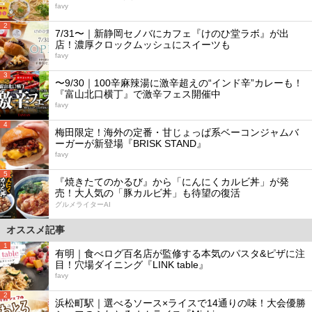
favy
2
7/31〜｜新静岡セノバにカフェ『けのひ堂ラボ』が出
店！濃厚クロックムッシュにスイーツも
favy
3
〜9/30｜100辛麻辣湯に激辛超えの“インド辛”カレーも！
『富山北口横丁』で激辛フェス開催中
favy
4
梅田限定！海外の定番・甘じょっぱ系ベーコンジャムバ
ーガーが新登場『BRISK STAND』
favy
5
『焼きたてのかるび』から「にんにくカルビ丼」が発
売！大人気の「豚カルビ丼」も待望の復活
グルメライターAI
オススメ記事
1
有明｜食べログ百名店が監修する本気のパスタ&ピザに注
目！穴場ダイニング『LINK table』
favy
2
浜松町駅｜選べるソース×ライスで14通りの味！大会優勝