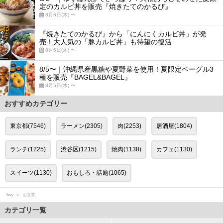
定のカルビ丼を販売『焼きたてのかるび』
8月6日(木) 〜
『焼きたてのかるび』から「にんにくカルビ丼」が発
売！大人気の「豚カルビ丼」も待望の復活
8月6日(木) 〜
8/5〜｜沖縄県産黒糖や夏野菜を使用！夏限定ベーグル3
種を販売『BAGEL&BAGEL』
8月5日(水) 〜
おすすめカテゴリー
東京都(7546)
ラーメン(2305)
肉(2253)
居酒屋(1804)
ランチ(1225)
渋谷区(1215)
焼肉(1138)
カフェ(1130)
スイーツ(1130)
おもしろ・話題(1065)
favy
山玄茶
カテゴリ一覧