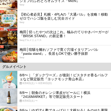
シェフのふわとろオムライス『Michi』
favy
3
【初心者必見】札幌・4PLAの『大通バル』を攻略！移動
ゼロでハシゴ飯を楽しむ完全ガイド
favy
4
梅田│切ったやつの次はこれ。極みのてりやきバーガーが
『BRISK STAND』の新定番！
favyグルメニュース
5
梅田│喧騒を離れソファで寛ぐ穴場イタリアンバル
『pasta stand』。長居もOKで使い勝手抜群
favy
グルメイベント
8/8〜｜「ダックワーズ」が復刻！ピスタチオ香るパルフ
ェなど限定販売『ヨックモック青山本店』
8月8日(土) 〜 8月30日(日)
8/8〜｜朝食のオレンジ果皮がビールに！横浜
『2416MARKET』等で限定販売スタート
8月8日(土) 〜
8/6〜｜ゆずぽん酢でさっぱり！大根おろしをのせた夏限