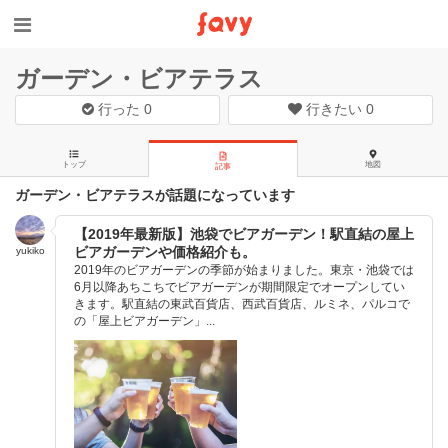
ガーデン・ビアテラス
行った
0
行きたい
0
トップ
地図
記事
ガーデン・ビアテラスが話題になっています
【2019年最新版】池袋でビアガーデン！駅直結の屋上
ビアガーデンや価格紹介も。
yukiko
2019年のビアガーデンの季節が始まりました。東京・池袋では
6月以降あちこちでビアガーデンが期間限定でオープンしてい
きます。駅直結の東武百貨店、西武百貨店、ルミネ、パルコで
の「屋上ビアガーデン」...