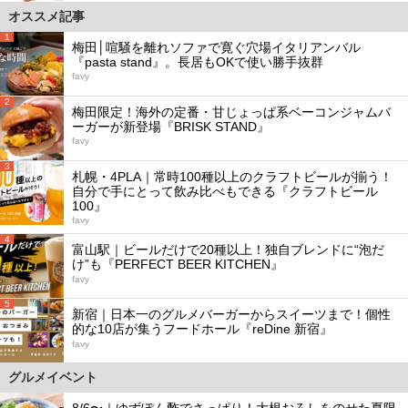
オススメ記事
1
梅田│喧騒を離れソファで寛ぐ穴場イタリアンバル
『pasta stand』。長居もOKで使い勝手抜群
favy
2
梅田限定！海外の定番・甘じょっぱ系ベーコンジャムバ
ーガーが新登場『BRISK STAND』
favy
3
札幌・4PLA｜常時100種以上のクラフトビールが揃う！
自分で手にとって飲み比べもできる『クラフトビール
100』
favy
4
富山駅｜ビールだけで20種以上！独自ブレンドに“泡だ
け”も『PERFECT BEER KITCHEN』
favy
5
新宿｜日本一のグルメバーガーからスイーツまで！個性
的な10店が集うフードホール『reDine 新宿』
favy
グルメイベント