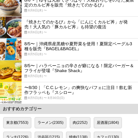
8/6〜｜ゆずぽん酢でさっぱり！大根おろしをのせた夏限
定のカルビ丼を販売『焼きたてのかるび』
8月6日(木) 〜
『焼きたてのかるび』から「にんにくカルビ丼」が発
売！大人気の「豚カルビ丼」も待望の復活
8月6日(木) 〜
8/5〜｜沖縄県産黒糖や夏野菜を使用！夏限定ベーグル3
種を販売『BAGEL&BAGEL』
8月5日(水) 〜
8/5〜｜ハラペーニョの辛さが癖になる！限定バーガー＆
フライが登場『Shake Shack』
8月5日(水) 〜
〜8/30｜「C.C.レモン」の爽快なパフェに注目！飲む新
作フラッペも『スシロー』
8月5日(水) 〜 8月30日(日)
おすすめカテゴリー
東京都(7553)
ラーメン(2305)
肉(2252)
居酒屋(1804)
ランチ(1226)
渋谷区(1215)
焼肉(1138)
カフェ(1130)