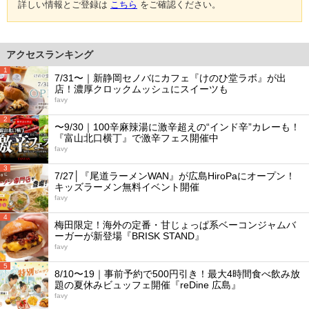
詳しい情報とご登録は
こちら
をご確認ください。
アクセスランキング
1
7/31〜｜新静岡セノバにカフェ『けのひ堂ラボ』が出
店！濃厚クロックムッシュにスイーツも
favy
2
〜9/30｜100辛麻辣湯に激辛超えの“インド辛”カレーも！
『富山北口横丁』で激辛フェス開催中
favy
3
7/27│『尾道ラーメンWAN』が広島HiroPaにオープン！
キッズラーメン無料イベント開催
favy
4
梅田限定！海外の定番・甘じょっぱ系ベーコンジャムバ
ーガーが新登場『BRISK STAND』
favy
5
8/10〜19｜事前予約で500円引き！最大4時間食べ飲み放
題の夏休みビュッフェ開催『reDine 広島』
favy