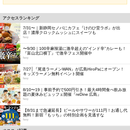
アクセスランキング
1
7/31〜｜新静岡セノバにカフェ『けのひ堂ラボ』が出
店！濃厚クロックムッシュにスイーツも
favy
2
〜9/30｜100辛麻辣湯に激辛超えの“インド辛”カレーも！
『富山北口横丁』で激辛フェス開催中
favy
3
7/27│『尾道ラーメンWAN』が広島HiroPaにオープン！
キッズラーメン無料イベント開催
favy
4
8/10〜19｜事前予約で500円引き！最大4時間食べ飲み放
題の夏休みビュッフェ開催『reDine 広島』
favy
5
【8/31まで急遽延長】ビールやサワーが111円！お通し代
無料！新宿『もッち』の特別企画を見逃すな
favy