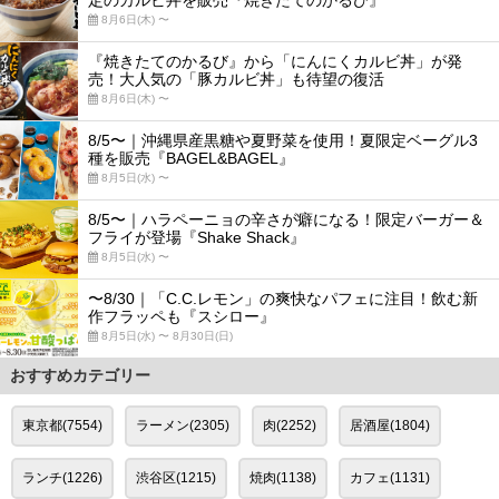
定のカルビ丼を販売『焼きたてのかるび』
8月6日(木) 〜
『焼きたてのかるび』から「にんにくカルビ丼」が発
売！大人気の「豚カルビ丼」も待望の復活
8月6日(木) 〜
8/5〜｜沖縄県産黒糖や夏野菜を使用！夏限定ベーグル3
種を販売『BAGEL&BAGEL』
8月5日(水) 〜
8/5〜｜ハラペーニョの辛さが癖になる！限定バーガー＆
フライが登場『Shake Shack』
8月5日(水) 〜
〜8/30｜「C.C.レモン」の爽快なパフェに注目！飲む新
作フラッペも『スシロー』
8月5日(水) 〜 8月30日(日)
おすすめカテゴリー
東京都(7554)
ラーメン(2305)
肉(2252)
居酒屋(1804)
ランチ(1226)
渋谷区(1215)
焼肉(1138)
カフェ(1131)