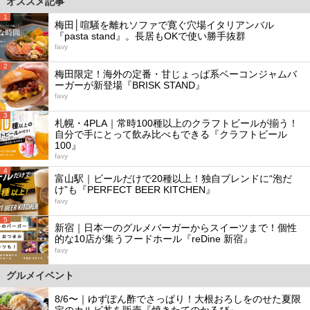
オススメ記事
1
梅田│喧騒を離れソファで寛ぐ穴場イタリアンバル
『pasta stand』。長居もOKで使い勝手抜群
favy
2
梅田限定！海外の定番・甘じょっぱ系ベーコンジャムバ
ーガーが新登場『BRISK STAND』
favy
3
札幌・4PLA｜常時100種以上のクラフトビールが揃う！
自分で手にとって飲み比べもできる『クラフトビール
100』
favy
4
富山駅｜ビールだけで20種以上！独自ブレンドに“泡だ
け”も『PERFECT BEER KITCHEN』
favy
5
新宿｜日本一のグルメバーガーからスイーツまで！個性
的な10店が集うフードホール『reDine 新宿』
favy
グルメイベント
8/6〜｜ゆずぽん酢でさっぱり！大根おろしをのせた夏限