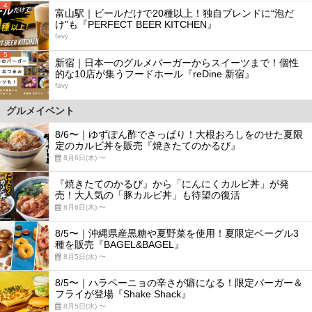
4
富山駅｜ビールだけで20種以上！独自ブレンドに“泡だ
け”も『PERFECT BEER KITCHEN』
favy
5
新宿｜日本一のグルメバーガーからスイーツまで！個性
的な10店が集うフードホール『reDine 新宿』
favy
グルメイベント
8/6〜｜ゆずぽん酢でさっぱり！大根おろしをのせた夏限
定のカルビ丼を販売『焼きたてのかるび』
8月6日(木) 〜
『焼きたてのかるび』から「にんにくカルビ丼」が発
売！大人気の「豚カルビ丼」も待望の復活
8月6日(木) 〜
8/5〜｜沖縄県産黒糖や夏野菜を使用！夏限定ベーグル3
種を販売『BAGEL&BAGEL』
8月5日(水) 〜
8/5〜｜ハラペーニョの辛さが癖になる！限定バーガー＆
フライが登場『Shake Shack』
8月5日(水) 〜