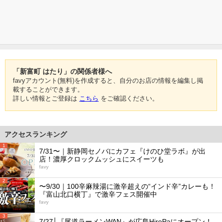
「新富町 はたり」の関係者様へ
favyアカウント(無料)を作成すると、自分のお店の情報を編集し掲
載することができます。
詳しい情報とご登録は
こちら
をご確認ください。
アクセスランキング
1
7/31〜｜新静岡セノバにカフェ『けのひ堂ラボ』が出
店！濃厚クロックムッシュにスイーツも
favy
2
〜9/30｜100辛麻辣湯に激辛超えの“インド辛”カレーも！
『富山北口横丁』で激辛フェス開催中
favy
3
7/27│『尾道ラーメンWAN』が広島HiroPaにオープン！