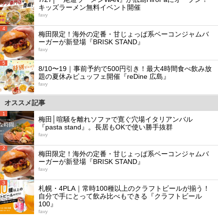
キッズラーメン無料イベント開催
favy
4
梅田限定！海外の定番・甘じょっぱ系ベーコンジャムバ
ーガーが新登場『BRISK STAND』
favy
5
8/10〜19｜事前予約で500円引き！最大4時間食べ飲み放
題の夏休みビュッフェ開催『reDine 広島』
favy
オススメ記事
1
梅田│喧騒を離れソファで寛ぐ穴場イタリアンバル
『pasta stand』。長居もOKで使い勝手抜群
favy
2
梅田限定！海外の定番・甘じょっぱ系ベーコンジャムバ
ーガーが新登場『BRISK STAND』
favy
3
札幌・4PLA｜常時100種以上のクラフトビールが揃う！
自分で手にとって飲み比べもできる『クラフトビール
100』
favy