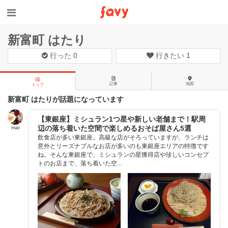
新富町 はたり
行った
0
行きたい
1
記事
地図
トップ
新富町 はたりが話題になっています
【東銀座】ミシュラン1つ星や新しい老舗まで！駅周
辺の落ち着いた空間で楽しめるおそば屋さん5選
mar
飲食店が多い東銀座。高級な店がそろっていますが、ランチは
意外とリーズナブルなお店が多いのも東銀座エリアの特徴です
ね。そんな東銀座で、ミシュランの星獲得店や珍しいコンセプ
トのお店まで、落ち着いた空...