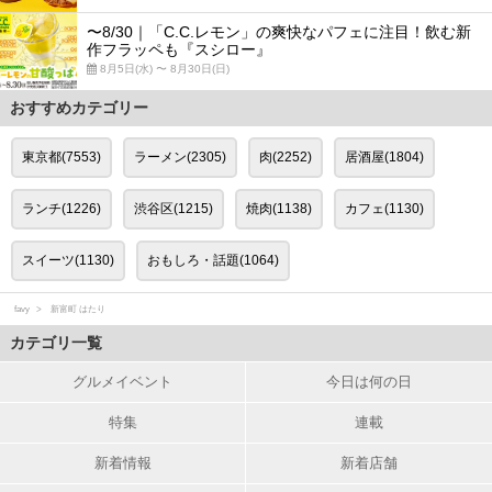
〜8/30｜「C.C.レモン」の爽快なパフェに注目！飲む新
作フラッペも『スシロー』
8月5日(水) 〜 8月30日(日)
おすすめカテゴリー
東京都(7553)
ラーメン(2305)
肉(2252)
居酒屋(1804)
ランチ(1226)
渋谷区(1215)
焼肉(1138)
カフェ(1130)
スイーツ(1130)
おもしろ・話題(1064)
favy
新富町 はたり
カテゴリ一覧
グルメイベント
今日は何の日
特集
連載
新着情報
新着店舗