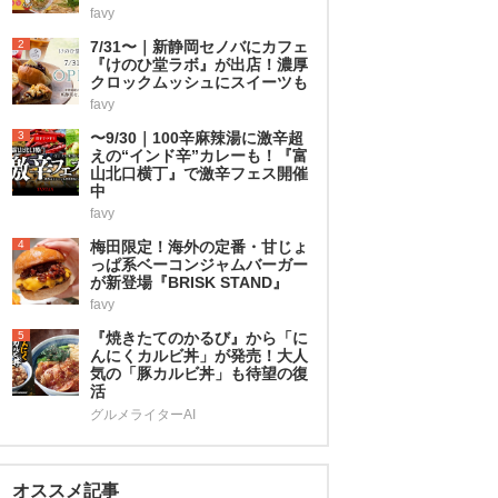
favy
2
7/31〜｜新静岡セノバにカフェ
『けのひ堂ラボ』が出店！濃厚
クロックムッシュにスイーツも
favy
3
〜9/30｜100辛麻辣湯に激辛超
えの“インド辛”カレーも！『富
山北口横丁』で激辛フェス開催
中
favy
4
梅田限定！海外の定番・甘じょ
っぱ系ベーコンジャムバーガー
が新登場『BRISK STAND』
favy
5
『焼きたてのかるび』から「に
んにくカルビ丼」が発売！大人
気の「豚カルビ丼」も待望の復
活
グルメライターAI
オススメ記事