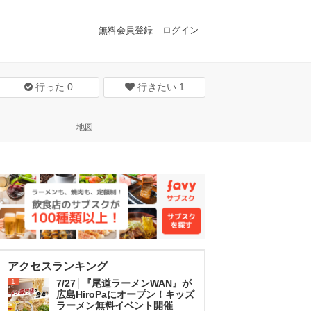
無料会員登録
ログイン
行った
0
行きたい
1
地図
アクセスランキング
1
7/27│『尾道ラーメンWAN』が
広島HiroPaにオープン！キッズ
ラーメン無料イベント開催