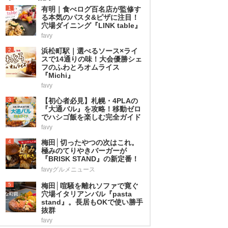
1
有明｜食べログ百名店が監修す
る本気のパスタ&ピザに注目！
穴場ダイニング『LINK table』
favy
2
浜松町駅｜選べるソース×ライ
スで14通りの味！大会優勝シェ
フのふわとろオムライス
『Michi』
favy
3
【初心者必見】札幌・4PLAの
『大通バル』を攻略！移動ゼロ
でハシゴ飯を楽しむ完全ガイド
favy
4
梅田│切ったやつの次はこれ。
極みのてりやきバーガーが
『BRISK STAND』の新定番！
favyグルメニュース
5
梅田│喧騒を離れソファで寛ぐ
穴場イタリアンバル『pasta
stand』。長居もOKで使い勝手
抜群
favy