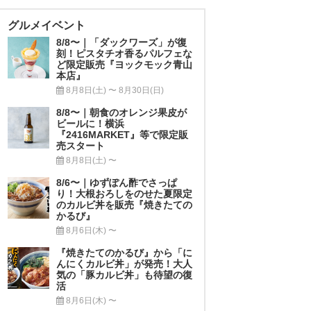
グルメイベント
8/8〜｜「ダックワーズ」が復
刻！ピスタチオ香るパルフェな
ど限定販売『ヨックモック青山
本店』
8月8日(土) 〜 8月30日(日)
8/8〜｜朝食のオレンジ果皮が
ビールに！横浜
『2416MARKET』等で限定販
売スタート
8月8日(土) 〜
8/6〜｜ゆずぽん酢でさっぱ
り！大根おろしをのせた夏限定
のカルビ丼を販売『焼きたての
かるび』
8月6日(木) 〜
『焼きたてのかるび』から「に
んにくカルビ丼」が発売！大人
気の「豚カルビ丼」も待望の復
活
8月6日(木) 〜