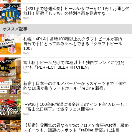
5
【8/31まで急遽延長】ビールやサワーが111円！お通し代
無料！新宿『もッち』の特別企画を見逃すな
favy
オススメ記事
1
札幌・4PLA｜常時100種以上のクラフトビールが揃う！
自分で手にとって飲み比べもできる『クラフトビール
100』
favy
2
富山駅｜ビールだけで20種以上！独自ブレンドに“泡だ
け”も『PERFECT BEER KITCHEN』
favy
3
新宿｜日本一のグルメバーガーからスイーツまで！個性
的な10店が集うフードホール『reDine 新宿』
favy
4
〜9/30｜100辛麻辣湯に激辛超えの“インド辛”カレーも！
『富山北口横丁』で激辛フェス開催中
favy
5
【新宿】雰囲気の異なる4つのフロアで食事やお酒、締め
スイーツも。話題のスポット『reDine 新宿』に注目