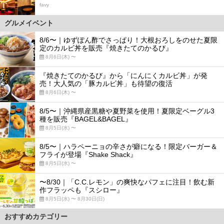
favy
グルメイベント
8/6〜｜ゆずぽん酢でさっぱり！大根おろしをのせた夏限
定のカルビ丼を販売『焼きたてのかるび』
8月6日(木) 〜
『焼きたてのかるび』から「にんにくカルビ丼」が発
売！大人気の「豚カルビ丼」も待望の復活
8月6日(木) 〜
8/5〜｜沖縄県産黒糖や夏野菜を使用！夏限定ベーグル3
種を販売『BAGEL&BAGEL』
8月5日(水) 〜
8/5〜｜ハラペーニョの辛さが癖になる！限定バーガー＆
フライが登場『Shake Shack』
8月5日(水) 〜
〜8/30｜「C.C.レモン」の爽快なパフェに注目！飲む新
作フラッペも『スシロー』
8月5日(水) 〜 8月30日(日)
おすすめカテゴリー