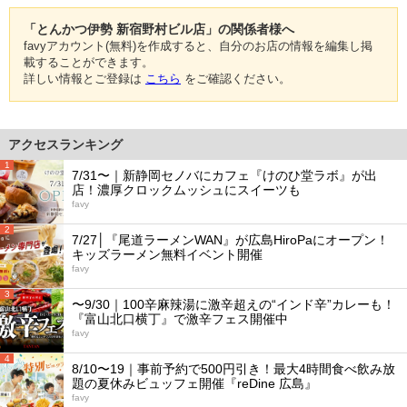
「とんかつ伊勢 新宿野村ビル店」の関係者様へ
favyアカウント(無料)を作成すると、自分のお店の情報を編集し掲
載することができます。
詳しい情報とご登録は
こちら
をご確認ください。
アクセスランキング
1
7/31〜｜新静岡セノバにカフェ『けのひ堂ラボ』が出
店！濃厚クロックムッシュにスイーツも
favy
2
7/27│『尾道ラーメンWAN』が広島HiroPaにオープン！
キッズラーメン無料イベント開催
favy
3
〜9/30｜100辛麻辣湯に激辛超えの“インド辛”カレーも！
『富山北口横丁』で激辛フェス開催中
favy
4
8/10〜19｜事前予約で500円引き！最大4時間食べ飲み放
題の夏休みビュッフェ開催『reDine 広島』
favy