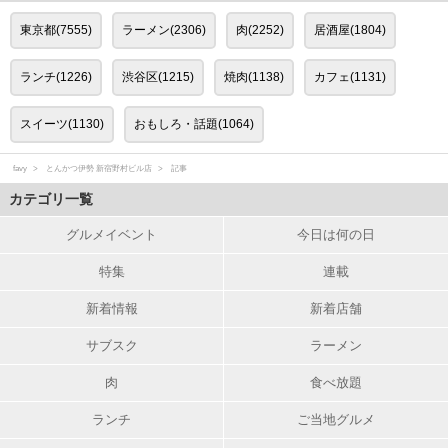
東京都(7555)
ラーメン(2306)
肉(2252)
居酒屋(1804)
ランチ(1226)
渋谷区(1215)
焼肉(1138)
カフェ(1131)
スイーツ(1130)
おもしろ・話題(1064)
favy
とんかつ伊勢 新宿野村ビル店
記事
カテゴリ一覧
グルメイベント
今日は何の日
特集
連載
新着情報
新着店舗
サブスク
ラーメン
肉
食べ放題
ランチ
ご当地グルメ