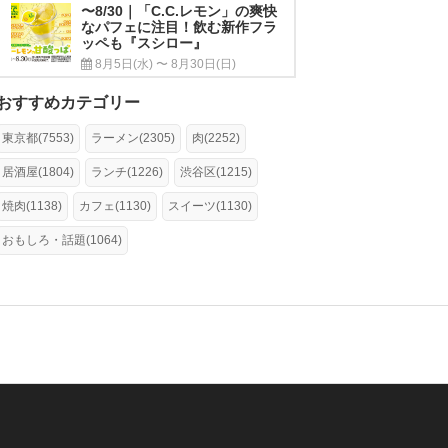
〜8/30｜「C.C.レモン」の爽快
なパフェに注目！飲む新作フラ
ッペも『スシロー』
8月5日(水) 〜 8月30日(日)
おすすめカテゴリー
東京都(7553)
ラーメン(2305)
肉(2252)
居酒屋(1804)
ランチ(1226)
渋谷区(1215)
焼肉(1138)
カフェ(1130)
スイーツ(1130)
おもしろ・話題(1064)