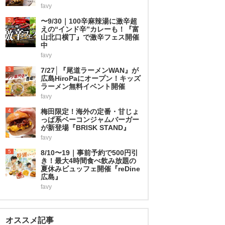
favy
2
〜9/30｜100辛麻辣湯に激辛超
えの“インド辛”カレーも！『富
山北口横丁』で激辛フェス開催
中
favy
3
7/27│『尾道ラーメンWAN』が
広島HiroPaにオープン！キッズ
ラーメン無料イベント開催
favy
4
梅田限定！海外の定番・甘じょ
っぱ系ベーコンジャムバーガー
が新登場『BRISK STAND』
favy
5
8/10〜19｜事前予約で500円引
き！最大4時間食べ飲み放題の
夏休みビュッフェ開催『reDine
広島』
favy
オススメ記事