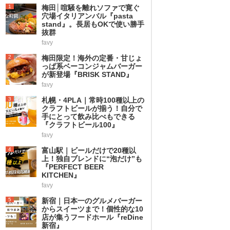
1
梅田│喧騒を離れソファで寛ぐ
穴場イタリアンバル『pasta
stand』。長居もOKで使い勝手
抜群
favy
2
梅田限定！海外の定番・甘じょ
っぱ系ベーコンジャムバーガー
が新登場『BRISK STAND』
favy
3
札幌・4PLA｜常時100種以上の
クラフトビールが揃う！自分で
手にとって飲み比べもできる
『クラフトビール100』
favy
4
富山駅｜ビールだけで20種以
上！独自ブレンドに“泡だけ”も
『PERFECT BEER
KITCHEN』
favy
5
新宿｜日本一のグルメバーガー
からスイーツまで！個性的な10
店が集うフードホール『reDine
新宿』