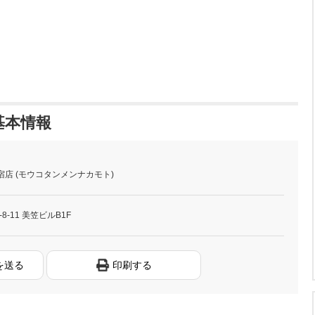
基本情報
宿店 (モウコタンメンナカモト)
-11 美笠ビルB1F
を送る
印刷する