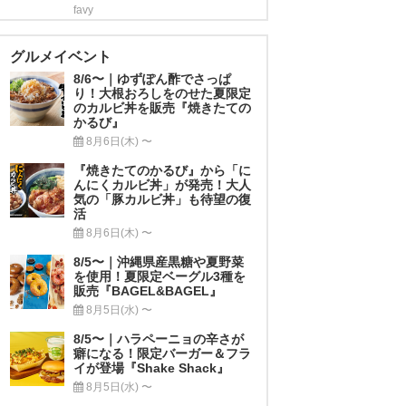
favy
グルメイベント
8/6〜｜ゆずぽん酢でさっぱ
り！大根おろしをのせた夏限定
のカルビ丼を販売『焼きたての
かるび』
8月6日(木) 〜
『焼きたてのかるび』から「に
んにくカルビ丼」が発売！大人
気の「豚カルビ丼」も待望の復
活
8月6日(木) 〜
8/5〜｜沖縄県産黒糖や夏野菜
を使用！夏限定ベーグル3種を
販売『BAGEL&BAGEL』
8月5日(水) 〜
8/5〜｜ハラペーニョの辛さが
癖になる！限定バーガー＆フラ
イが登場『Shake Shack』
8月5日(水) 〜