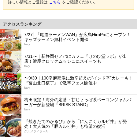
詳しい情報とご登録は
こちら
をご確認ください。
アクセスランキング
1
7/27│『尾道ラーメンWAN』が広島HiroPaにオープン！
キッズラーメン無料イベント開催
favy
2
7/31〜｜新静岡セノバにカフェ『けのひ堂ラボ』が出
店！濃厚クロックムッシュにスイーツも
favy
3
〜9/30｜100辛麻辣湯に激辛超えの“インド辛”カレーも！
『富山北口横丁』で激辛フェス開催中
favy
4
梅田限定！海外の定番・甘じょっぱ系ベーコンジャムバ
ーガーが新登場『BRISK STAND』
favy
5
『焼きたてのかるび』から「にんにくカルビ丼」が発
売！大人気の「豚カルビ丼」も待望の復活
グルメライターAI