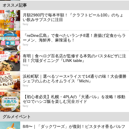
オススメ記事
1
月額2980円で毎本半額！『クラフトビール100』のちょ
い飲みサブスクに注目
favy
2
『reDine広島』で食べたいランチ8選！唐揚げ定食からラ
ーメン、海鮮丼、麻辣湯も！
favy
3
有明｜食べログ百名店が監修する本気のパスタ&ピザに注
目！穴場ダイニング『LINK table』
favy
4
浜松町駅｜選べるソース×ライスで14通りの味！大会優勝
シェフのふわとろオムライス『Michi』
favy
5
【初心者必見】札幌・4PLAの『大通バル』を攻略！移動
ゼロでハシゴ飯を楽しむ完全ガイド
favy
グルメイベント
8/8〜｜「ダックワーズ」が復刻！ピスタチオ香るパルフ