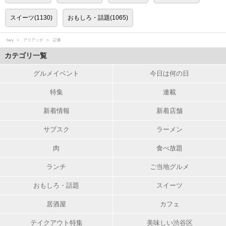
スイーツ(1130)
おもしろ・話題(1065)
favy
アリアッチ
記事
カテゴリ一覧
グルメイベント
今日は何の日
特集
連載
新着情報
新着店舗
サブスク
ラーメン
肉
食べ放題
ランチ
ご当地グルメ
おもしろ・話題
スイーツ
居酒屋
カフェ
テイクアウト特集
美味しい渋谷区