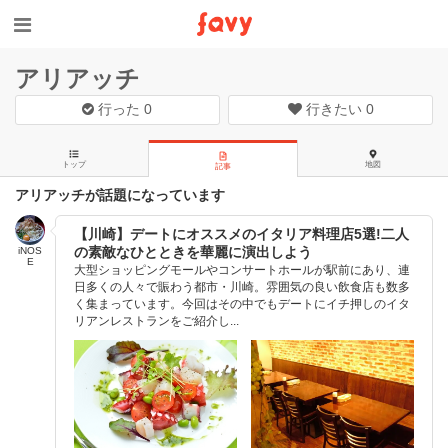
アリアッチ
行った
0
行きたい
0
トップ
地図
記事
アリアッチが話題になっています
【川崎】デートにオススメのイタリア料理店5選!二人
の素敵なひとときを華麗に演出しよう
iNOS
E
大型ショッピングモールやコンサートホールが駅前にあり、連
日多くの人々で賑わう都市・川崎。雰囲気の良い飲食店も数多
く集まっています。今回はその中でもデートにイチ押しのイタ
リアンレストランをご紹介し...