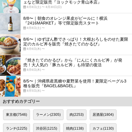
ェなど限定販売『ヨックモック青山本店』
8月8日(土) 〜 8月30日(日)
8/8〜｜朝食のオレンジ果皮がビールに！横浜
『2416MARKET』等で限定販売スタート
8月8日(土) 〜
8/6〜｜ゆずぽん酢でさっぱり！大根おろしをのせた夏限
定のカルビ丼を販売『焼きたてのかるび』
8月6日(木) 〜
『焼きたてのかるび』から「にんにくカルビ丼」が発
売！大人気の「豚カルビ丼」も待望の復活
8月6日(木) 〜
8/5〜｜沖縄県産黒糖や夏野菜を使用！夏限定ベーグル3
種を販売『BAGEL&BAGEL』
8月5日(水) 〜
おすすめカテゴリー
東京都(7546)
ラーメン(2305)
肉(2253)
居酒屋(1804)
ランチ(1225)
渋谷区(1215)
焼肉(1138)
カフェ(1130)