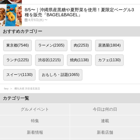
8/5〜｜沖縄県産黒糖や夏野菜を使用！夏限定ベーグル3
種を販売『BAGEL&BAGEL』
8月5日(水) 〜
おすすめカテゴリー
東京都(7546)
ラーメン(2305)
肉(2253)
居酒屋(1804)
ランチ(1225)
渋谷区(1215)
焼肉(1138)
カフェ(1130)
スイーツ(1130)
おもしろ・話題(1065)
favy
磯丸水産 渋谷道玄坂店
カテゴリ一覧
グルメイベント
今日は何の日
特集
連載
新着情報
新着店舗