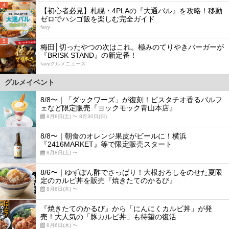
4
【初心者必見】札幌・4PLAの『大通バル』を攻略！移動
ゼロでハシゴ飯を楽しむ完全ガイド
favy
5
梅田│切ったやつの次はこれ。極みのてりやきバーガーが
『BRISK STAND』の新定番！
favyグルメニュース
グルメイベント
8/8〜｜「ダックワーズ」が復刻！ピスタチオ香るパルフ
ェなど限定販売『ヨックモック青山本店』
8月8日(土) 〜 8月30日(日)
8/8〜｜朝食のオレンジ果皮がビールに！横浜
『2416MARKET』等で限定販売スタート
8月8日(土) 〜
8/6〜｜ゆずぽん酢でさっぱり！大根おろしをのせた夏限
定のカルビ丼を販売『焼きたてのかるび』
8月6日(木) 〜
『焼きたてのかるび』から「にんにくカルビ丼」が発
売！大人気の「豚カルビ丼」も待望の復活
8月6日(木) 〜