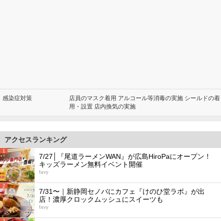
感染症対策
店員のマスク着用 アルコール等消毒の実施 シールドの着
用・設置 店内換気の実施
アクセスランキング
1
7/27│『尾道ラーメンWAN』が広島HiroPaにオープン！
キッズラーメン無料イベント開催
favy
2
7/31〜｜新静岡セノバにカフェ『けのひ堂ラボ』が出
店！濃厚クロックムッシュにスイーツも
favy
3