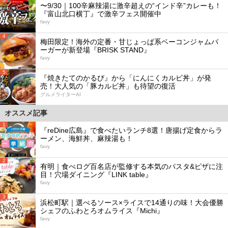
〜9/30｜100辛麻辣湯に激辛超えの“インド辛”カレーも！
『富山北口横丁』で激辛フェス開催中
favy
4
梅田限定！海外の定番・甘じょっぱ系ベーコンジャムバ
ーガーが新登場『BRISK STAND』
favy
5
『焼きたてのかるび』から「にんにくカルビ丼」が発
売！大人気の「豚カルビ丼」も待望の復活
グルメライターAI
オススメ記事
1
『reDine広島』で食べたいランチ8選！唐揚げ定食からラ
ーメン、海鮮丼、麻辣湯も！
favy
2
有明｜食べログ百名店が監修する本気のパスタ&ピザに注
目！穴場ダイニング『LINK table』
favy
3
浜松町駅｜選べるソース×ライスで14通りの味！大会優勝
シェフのふわとろオムライス『Michi』
favy