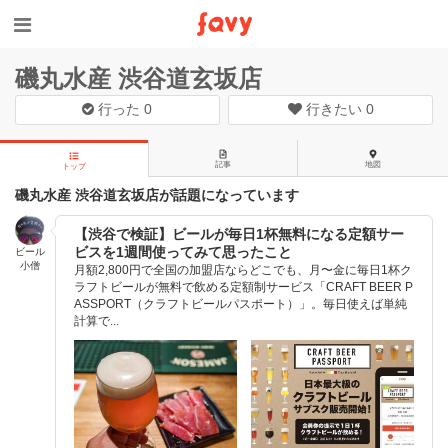
磯丸水産 渋谷道玄坂店
行った
0
行きたい
0
記事
地図
トップ
磯丸水産 渋谷道玄坂店が話題になっています
【渋谷で検証】ビールが毎日1杯無料になる定額サー
ビスを1週間使ってみて思ったこと
ビール
小僧
月額2,800円で全国の加盟店ならどこでも、月〜金に毎日1杯ク
ラフトビールが無料で飲める定額制サービス「CRAFT BEER P
ASSPORT（クラフトビールパスポート）」。毎日使えば単純
計算で...