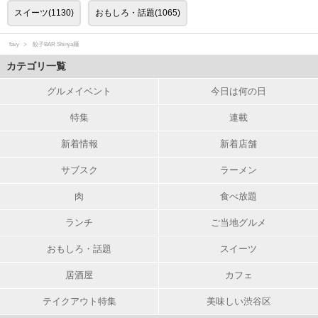
スイーツ(1130)
おもしろ・話題(1065)
favy
餃子BAR Shinya麺
カテゴリ一覧
グルメイベント
今日は何の日
特集
連載
新着情報
新着店舗
サブスク
ラーメン
肉
食べ放題
ランチ
ご当地グルメ
おもしろ・話題
スイーツ
居酒屋
カフェ
テイクアウト特集
美味しい渋谷区