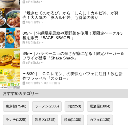
8月6日(木) 〜
『焼きたてのかるび』から「にんにくカルビ丼」が発
売！大人気の「豚カルビ丼」も待望の復活
8月6日(木) 〜
8/5〜｜沖縄県産黒糖や夏野菜を使用！夏限定ベーグル3
種を販売『BAGEL&BAGEL』
8月5日(水) 〜
8/5〜｜ハラペーニョの辛さが癖になる！限定バーガー＆
フライが登場『Shake Shack』
8月5日(水) 〜
〜8/30｜「C.C.レモン」の爽快なパフェに注目！飲む新
作フラッペも『スシロー』
8月5日(水) 〜 8月30日(日)
おすすめカテゴリー
東京都(7546)
ラーメン(2305)
肉(2253)
居酒屋(1804)
ランチ(1225)
渋谷区(1215)
焼肉(1138)
カフェ(1130)