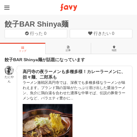
餃子BAR Shinya麺
行った
0
行きたい
0
記事
地図
トップ
餃子BAR Shinya麺が話題になっています
高円寺の夜ラーメンも多種多様！カレーラーメンに、
担々麺、二郎系も
たにや
ん
ラーメン激戦区高円寺では、深夜でも多種多様なラーメンが味
わえます。ブランド鶏の旨味がたっぷり溶け出した醤油ラーメ
ン、魚介に鶏白湯を合わせた濃厚な中華そば、伝説の豚骨ラー
メンなど、バラエティ豊かに...