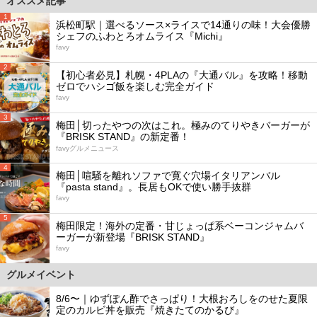
オススメ記事
1
浜松町駅｜選べるソース×ライスで14通りの味！大会優勝
シェフのふわとろオムライス『Michi』
favy
2
【初心者必見】札幌・4PLAの『大通バル』を攻略！移動
ゼロでハシゴ飯を楽しむ完全ガイド
favy
3
梅田│切ったやつの次はこれ。極みのてりやきバーガーが
『BRISK STAND』の新定番！
favyグルメニュース
4
梅田│喧騒を離れソファで寛ぐ穴場イタリアンバル
『pasta stand』。長居もOKで使い勝手抜群
favy
5
梅田限定！海外の定番・甘じょっぱ系ベーコンジャムバ
ーガーが新登場『BRISK STAND』
favy
グルメイベント
8/6〜｜ゆずぽん酢でさっぱり！大根おろしをのせた夏限
定のカルビ丼を販売『焼きたてのかるび』