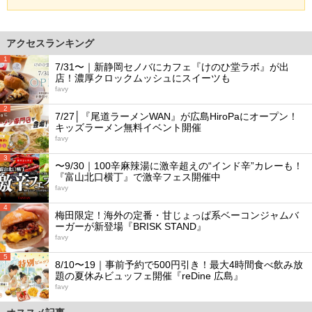
アクセスランキング
1
7/31〜｜新静岡セノバにカフェ『けのひ堂ラボ』が出
店！濃厚クロックムッシュにスイーツも
favy
2
7/27│『尾道ラーメンWAN』が広島HiroPaにオープン！
キッズラーメン無料イベント開催
favy
3
〜9/30｜100辛麻辣湯に激辛超えの“インド辛”カレーも！
『富山北口横丁』で激辛フェス開催中
favy
4
梅田限定！海外の定番・甘じょっぱ系ベーコンジャムバ
ーガーが新登場『BRISK STAND』
favy
5
8/10〜19｜事前予約で500円引き！最大4時間食べ飲み放
題の夏休みビュッフェ開催『reDine 広島』
favy