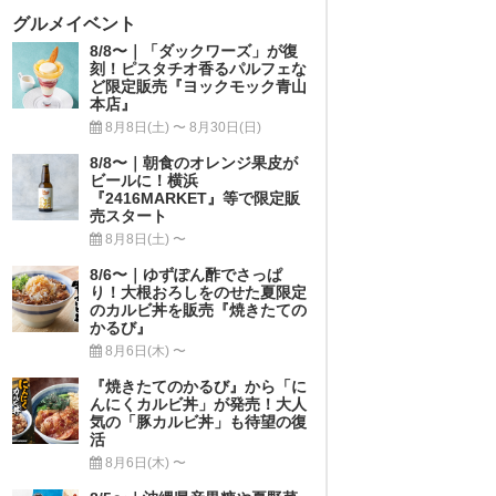
グルメイベント
8/8〜｜「ダックワーズ」が復
刻！ピスタチオ香るパルフェな
ど限定販売『ヨックモック青山
本店』
8月8日(土) 〜 8月30日(日)
8/8〜｜朝食のオレンジ果皮が
ビールに！横浜
『2416MARKET』等で限定販
売スタート
8月8日(土) 〜
8/6〜｜ゆずぽん酢でさっぱ
り！大根おろしをのせた夏限定
のカルビ丼を販売『焼きたての
かるび』
8月6日(木) 〜
『焼きたてのかるび』から「に
んにくカルビ丼」が発売！大人
気の「豚カルビ丼」も待望の復
活
8月6日(木) 〜