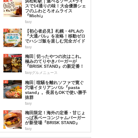
1
浜松町駅｜選べるソース×ライ
スで14通りの味！大会優勝シェ
フのふわとろオムライス
『Michi』
favy
2
【初心者必見】札幌・4PLAの
『大通バル』を攻略！移動ゼロ
でハシゴ飯を楽しむ完全ガイド
favy
3
梅田│切ったやつの次はこれ。
極みのてりやきバーガーが
『BRISK STAND』の新定番！
favyグルメニュース
4
梅田│喧騒を離れソファで寛ぐ
穴場イタリアンバル『pasta
stand』。長居もOKで使い勝手
抜群
favy
5
梅田限定！海外の定番・甘じょ
っぱ系ベーコンジャムバーガー
が新登場『BRISK STAND』
favy