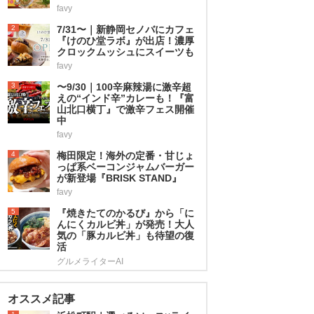
favy
2
7/31〜｜新静岡セノバにカフェ
『けのひ堂ラボ』が出店！濃厚
クロックムッシュにスイーツも
favy
3
〜9/30｜100辛麻辣湯に激辛超
えの“インド辛”カレーも！『富
山北口横丁』で激辛フェス開催
中
favy
4
梅田限定！海外の定番・甘じょ
っぱ系ベーコンジャムバーガー
が新登場『BRISK STAND』
favy
5
『焼きたてのかるび』から「に
んにくカルビ丼」が発売！大人
気の「豚カルビ丼」も待望の復
活
グルメライターAI
オススメ記事