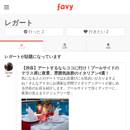
レガート
行った
2
行きたい
2
記事
地図
トップ
レガートが話題になっています
【渋谷】デートするならココに行け！プールサイドの
テラス席に夜景、雰囲気抜群のイタリアン4選！
Temis
an
気になる人とのデートではお店選びにも気合いが入りますよ
ね！そんなアナタにお洒落な空間でイタリアンデートが楽しめ
る渋谷のお店を紹介します。プールサイドで頂くディナーに、
夜景の見えるラグジュアリー空...