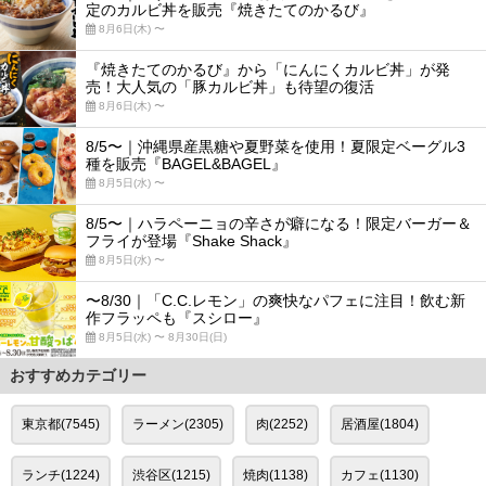
定のカルビ丼を販売『焼きたてのかるび』
8月6日(木) 〜
『焼きたてのかるび』から「にんにくカルビ丼」が発
売！大人気の「豚カルビ丼」も待望の復活
8月6日(木) 〜
8/5〜｜沖縄県産黒糖や夏野菜を使用！夏限定ベーグル3
種を販売『BAGEL&BAGEL』
8月5日(水) 〜
8/5〜｜ハラペーニョの辛さが癖になる！限定バーガー＆
フライが登場『Shake Shack』
8月5日(水) 〜
〜8/30｜「C.C.レモン」の爽快なパフェに注目！飲む新
作フラッペも『スシロー』
8月5日(水) 〜 8月30日(日)
おすすめカテゴリー
東京都(7545)
ラーメン(2305)
肉(2252)
居酒屋(1804)
ランチ(1224)
渋谷区(1215)
焼肉(1138)
カフェ(1130)