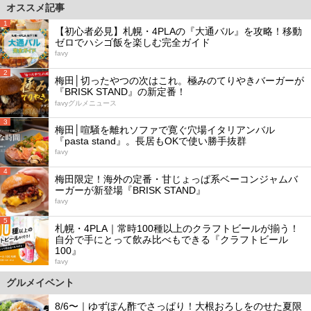
オススメ記事
1
【初心者必見】札幌・4PLAの『大通バル』を攻略！移動
ゼロでハシゴ飯を楽しむ完全ガイド
favy
2
梅田│切ったやつの次はこれ。極みのてりやきバーガーが
『BRISK STAND』の新定番！
favyグルメニュース
3
梅田│喧騒を離れソファで寛ぐ穴場イタリアンバル
『pasta stand』。長居もOKで使い勝手抜群
favy
4
梅田限定！海外の定番・甘じょっぱ系ベーコンジャムバ
ーガーが新登場『BRISK STAND』
favy
5
札幌・4PLA｜常時100種以上のクラフトビールが揃う！
自分で手にとって飲み比べもできる『クラフトビール
100』
favy
グルメイベント
8/6〜｜ゆずぽん酢でさっぱり！大根おろしをのせた夏限