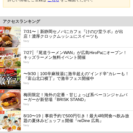
アクセスランキング
1
7/31〜｜新静岡セノバにカフェ『けのひ堂ラボ』が出
店！濃厚クロックムッシュにスイーツも
favy
2
7/27│『尾道ラーメンWAN』が広島HiroPaにオープン！
キッズラーメン無料イベント開催
favy
3
〜9/30｜100辛麻辣湯に激辛超えの“インド辛”カレーも！
『富山北口横丁』で激辛フェス開催中
favy
4
梅田限定！海外の定番・甘じょっぱ系ベーコンジャムバ
ーガーが新登場『BRISK STAND』
favy
5
8/10〜19｜事前予約で500円引き！最大4時間食べ飲み放
題の夏休みビュッフェ開催『reDine 広島』
favy