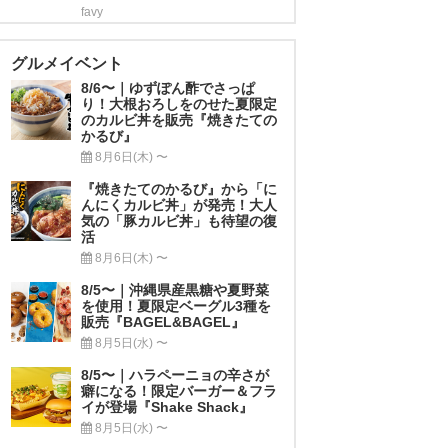
favy
グルメイベント
8/6〜｜ゆずぽん酢でさっぱ
り！大根おろしをのせた夏限定
のカルビ丼を販売『焼きたての
かるび』
8月6日(木) 〜
『焼きたてのかるび』から「に
んにくカルビ丼」が発売！大人
気の「豚カルビ丼」も待望の復
活
8月6日(木) 〜
8/5〜｜沖縄県産黒糖や夏野菜
を使用！夏限定ベーグル3種を
販売『BAGEL&BAGEL』
8月5日(水) 〜
8/5〜｜ハラペーニョの辛さが
癖になる！限定バーガー＆フラ
イが登場『Shake Shack』
8月5日(水) 〜