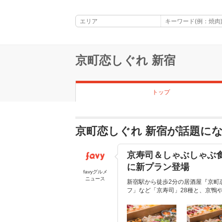
京町恋しぐれ 新宿
トップ
京町恋しぐれ 新宿が話題に
京寿司＆しゃぶしゃぶ食
に新プラン登場
favyグルメ
ニュース
新宿駅から徒歩2分の居酒屋『京町
フ」など「京寿司」28種と、京鴨や