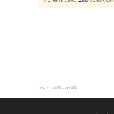
詳しい情報とご登録は
こちら
をご確認くださ
favy
京町恋しぐれ 新宿