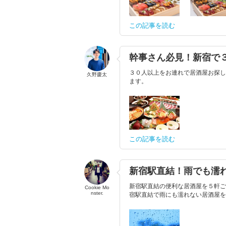
この記事を読む
幹事さん必見！新宿で
３０人以上をお連れで居酒屋お探し
久野慶太
ます。
この記事を読む
新宿駅直結！雨でも濡
新宿駅直結の便利な居酒屋を５軒ご
Cookie Mo
nster.
宿駅直結で雨にも濡れない居酒屋を