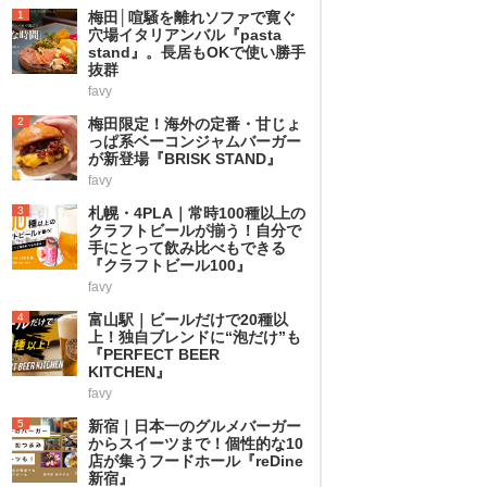
1
梅田│喧騒を離れソファで寛ぐ
穴場イタリアンバル『pasta
stand』。長居もOKで使い勝手
抜群
favy
2
梅田限定！海外の定番・甘じょ
っぱ系ベーコンジャムバーガー
が新登場『BRISK STAND』
favy
3
札幌・4PLA｜常時100種以上の
クラフトビールが揃う！自分で
手にとって飲み比べもできる
『クラフトビール100』
favy
4
富山駅｜ビールだけで20種以
上！独自ブレンドに“泡だけ”も
『PERFECT BEER
KITCHEN』
favy
5
新宿｜日本一のグルメバーガー
からスイーツまで！個性的な10
店が集うフードホール『reDine
新宿』