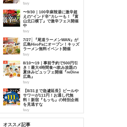
favy
2
〜9/30｜100辛麻辣湯に激辛超
えの“インド辛”カレーも！『富
山北口横丁』で激辛フェス開催
中
favy
3
7/27│『尾道ラーメンWAN』が
広島HiroPaにオープン！キッズ
ラーメン無料イベント開催
favy
4
8/10〜19｜事前予約で500円引
き！最大4時間食べ飲み放題の
夏休みビュッフェ開催『reDine
広島』
favy
5
【8/31まで急遽延長】ビールや
サワーが111円！お通し代無
料！新宿『もッち』の特別企画
を見逃すな
favy
オススメ記事