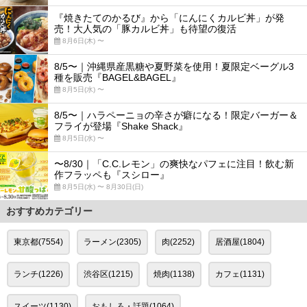
『焼きたてのかるび』から「にんにくカルビ丼」が発
売！大人気の「豚カルビ丼」も待望の復活
8月6日(木) 〜
8/5〜｜沖縄県産黒糖や夏野菜を使用！夏限定ベーグル3
種を販売『BAGEL&BAGEL』
8月5日(水) 〜
8/5〜｜ハラペーニョの辛さが癖になる！限定バーガー＆
フライが登場『Shake Shack』
8月5日(水) 〜
〜8/30｜「C.C.レモン」の爽快なパフェに注目！飲む新
作フラッペも『スシロー』
8月5日(水) 〜 8月30日(日)
おすすめカテゴリー
東京都(7554)
ラーメン(2305)
肉(2252)
居酒屋(1804)
ランチ(1226)
渋谷区(1215)
焼肉(1138)
カフェ(1131)
スイーツ(1130)
おもしろ・話題(1064)