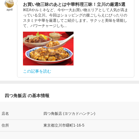
お買い物三昧のあとは中華料理三昧！立川の厳選5選
april
IKEAやルミネなど、今や一大お買い物エリアとして人気が高ま
っている立川。今回はショッピングの腹ごしらえにぴったりの
スタミナ中華を厳選してご紹介します。サクッと美味を堪能し
て、パワーチャージしち...
この記事を読む
四つ角飯店 の基本情報
店名
四つ角飯店 (ヨツカドハンテン)
住所
東京都立川市曙町1-16-5