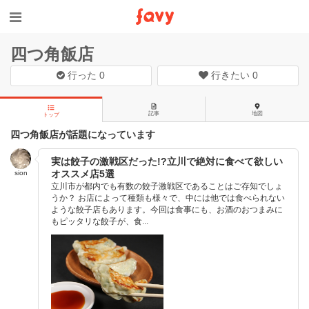
四つ角飯店
行った
0
行きたい
0
記事
地図
トップ
四つ角飯店が話題になっています
実は餃子の激戦区だった!?立川で絶対に食べて欲しい
オススメ店5選
sion
立川市が都内でも有数の餃子激戦区であることはご存知でしょ
うか？ お店によって種類も様々で、中には他では食べられない
ような餃子店もあります。今回は食事にも、お酒のおつまみに
もピッタリな餃子が、食...