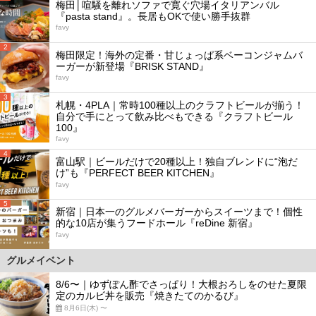
梅田│喧騒を離れソファで寛ぐ穴場イタリアンバル
『pasta stand』。長居もOKで使い勝手抜群
favy
2
梅田限定！海外の定番・甘じょっぱ系ベーコンジャムバ
ーガーが新登場『BRISK STAND』
favy
3
札幌・4PLA｜常時100種以上のクラフトビールが揃う！
自分で手にとって飲み比べもできる『クラフトビール
100』
favy
4
富山駅｜ビールだけで20種以上！独自ブレンドに“泡だ
け”も『PERFECT BEER KITCHEN』
favy
5
新宿｜日本一のグルメバーガーからスイーツまで！個性
的な10店が集うフードホール『reDine 新宿』
favy
グルメイベント
8/6〜｜ゆずぽん酢でさっぱり！大根おろしをのせた夏限
定のカルビ丼を販売『焼きたてのかるび』
8月6日(木) 〜