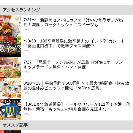
アクセスランキング
1
7/31〜｜新静岡セノバにカフェ『けのひ堂ラボ』が出
店！濃厚クロックムッシュにスイーツも
favy
2
〜9/30｜100辛麻辣湯に激辛超えの“インド辛”カレーも！
『富山北口横丁』で激辛フェス開催中
favy
3
7/27│『尾道ラーメンWAN』が広島HiroPaにオープン！
キッズラーメン無料イベント開催
favy
4
8/10〜19｜事前予約で500円引き！最大4時間食べ飲み放
題の夏休みビュッフェ開催『reDine 広島』
favy
5
【8/31まで急遽延長】ビールやサワーが111円！お通し代
無料！新宿『もッち』の特別企画を見逃すな
favy
オススメ記事
1