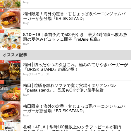
favy
4
梅田限定！海外の定番・甘じょっぱ系ベーコンジャムバ
ーガーが新登場『BRISK STAND』
favy
5
8/10〜19｜事前予約で500円引き！最大4時間食べ飲み放
題の夏休みビュッフェ開催『reDine 広島』
favy
オススメ記事
1
梅田│切ったやつの次はこれ。極みのてりやきバーガーが
『BRISK STAND』の新定番！
favyグルメニュース
2
梅田│喧騒を離れソファで寛ぐ穴場イタリアンバル
『pasta stand』。長居もOKで使い勝手抜群
favy
3
梅田限定！海外の定番・甘じょっぱ系ベーコンジャムバ
ーガーが新登場『BRISK STAND』
favy
4
札幌・4PLA｜常時100種以上のクラフトビールが揃う！