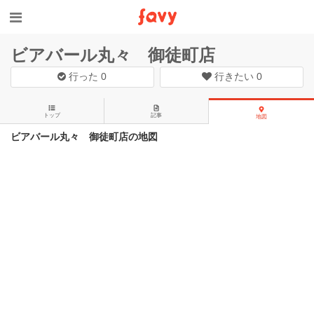
ビアバール丸々 御徒町店
行った
0
行きたい
0
トップ
記事
地図
ビアバール丸々 御徒町店の地図