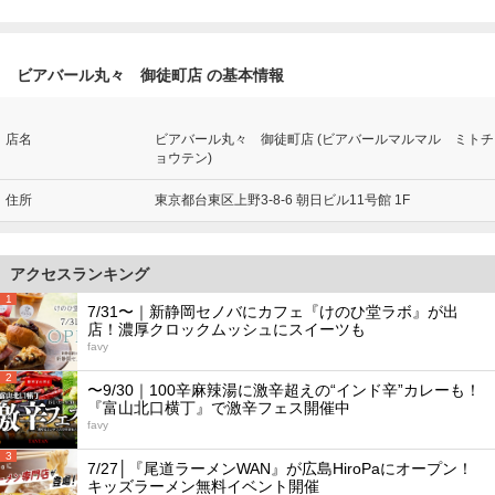
ビアバール丸々 御徒町店 の基本情報
店名
ビアバール丸々 御徒町店 (ビアバールマルマル ミトチ
ョウテン)
住所
東京都台東区上野3-8-6 朝日ビル11号館 1F
アクセスランキング
1
7/31〜｜新静岡セノバにカフェ『けのひ堂ラボ』が出
店！濃厚クロックムッシュにスイーツも
favy
2
〜9/30｜100辛麻辣湯に激辛超えの“インド辛”カレーも！
『富山北口横丁』で激辛フェス開催中
favy
3
7/27│『尾道ラーメンWAN』が広島HiroPaにオープン！
キッズラーメン無料イベント開催