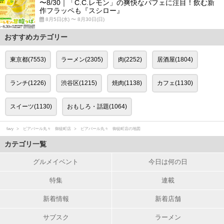
〜8/30｜「C.C.レモン」の爽快なパフェに注目！飲む新
作フラッペも『スシロー』
8月5日(水) 〜 8月30日(日)
おすすめカテゴリー
東京都(7553)
ラーメン(2305)
肉(2252)
居酒屋(1804)
ランチ(1226)
渋谷区(1215)
焼肉(1138)
カフェ(1130)
スイーツ(1130)
おもしろ・話題(1064)
favy
ビアバール丸々 御徒町店
ビアバール丸々 御徒町店の地図
カテゴリ一覧
グルメイベント
今日は何の日
特集
連載
新着情報
新着店舗
サブスク
ラーメン