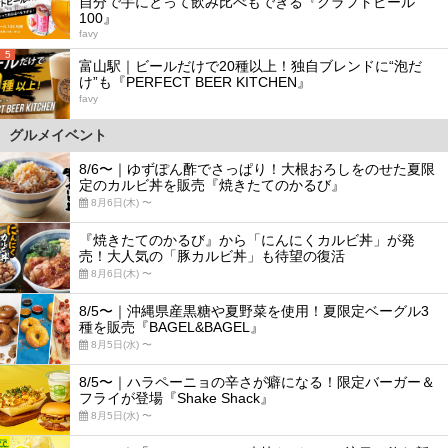
自分で手にとって飲み比べもできる『クラフトビール
100』
favy
5
富山駅｜ビールだけで20種以上！独自ブレンドに“泡だ
け”も『PERFECT BEER KITCHEN』
favy
グルメイベント
8/6〜｜ゆずぽん酢でさっぱり！大根おろしをのせた夏限
定のカルビ丼を販売『焼きたてのかるび』
8月6日(木) 〜
『焼きたてのかるび』から「にんにくカルビ丼」が発
売！大人気の「豚カルビ丼」も待望の復活
8月6日(木) 〜
8/5〜｜沖縄県産黒糖や夏野菜を使用！夏限定ベーグル3
種を販売『BAGEL&BAGEL』
8月5日(水) 〜
8/5〜｜ハラペーニョの辛さが癖になる！限定バーガー＆
フライが登場『Shake Shack』
8月5日(水) 〜