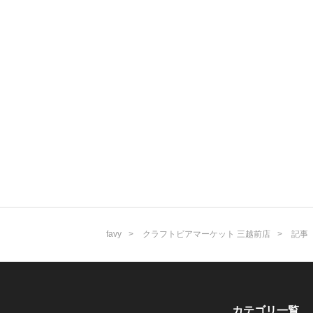
favy
クラフトビアマーケット 三越前店
記事
カテゴリ一覧