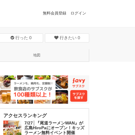
無料会員登録
ログイン
行った
0
行きたい
0
地図
アクセスランキング
1
7/27│『尾道ラーメンWAN』が
広島HiroPaにオープン！キッズ
ラーメン無料イベント開催