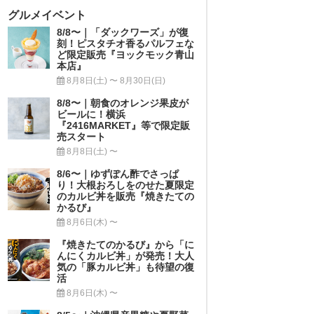
グルメイベント
8/8〜｜「ダックワーズ」が復
刻！ピスタチオ香るパルフェな
ど限定販売『ヨックモック青山
本店』
8月8日(土) 〜 8月30日(日)
8/8〜｜朝食のオレンジ果皮が
ビールに！横浜
『2416MARKET』等で限定販
売スタート
8月8日(土) 〜
8/6〜｜ゆずぽん酢でさっぱ
り！大根おろしをのせた夏限定
のカルビ丼を販売『焼きたての
かるび』
8月6日(木) 〜
『焼きたてのかるび』から「に
んにくカルビ丼」が発売！大人
気の「豚カルビ丼」も待望の復
活
8月6日(木) 〜