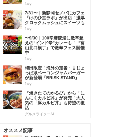
favy
2
7/31〜｜新静岡セノバにカフェ
『けのひ堂ラボ』が出店！濃厚
クロックムッシュにスイーツも
favy
3
〜9/30｜100辛麻辣湯に激辛超
えの“インド辛”カレーも！『富
山北口横丁』で激辛フェス開催
中
favy
4
梅田限定！海外の定番・甘じょ
っぱ系ベーコンジャムバーガー
が新登場『BRISK STAND』
favy
5
『焼きたてのかるび』から「に
んにくカルビ丼」が発売！大人
気の「豚カルビ丼」も待望の復
活
グルメライターAI
オススメ記事