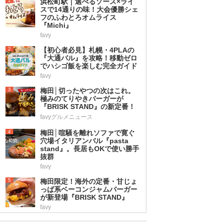
1
浜松町駅｜選べるソース×ライ
スで14通りの味！大会優勝シェ
フのふわとろオムライス
『Michi』
favy
2
【初心者必見】札幌・4PLAの
『大通バル』を攻略！移動ゼロ
でハシゴ飯を楽しむ完全ガイド
favy
3
梅田│切ったやつの次はこれ。
極みのてりやきバーガーが
『BRISK STAND』の新定番！
favyグルメニュース
4
梅田│喧騒を離れソファで寛ぐ
穴場イタリアンバル『pasta
stand』。長居もOKで使い勝手
抜群
favy
5
梅田限定！海外の定番・甘じょ
っぱ系ベーコンジャムバーガー
が新登場『BRISK STAND』
favy