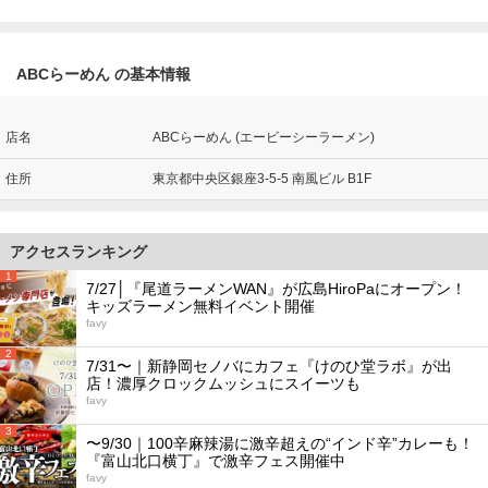
ABCらーめん の基本情報
店名
ABCらーめん (エービーシーラーメン)
住所
東京都中央区銀座3-5-5 南風ビル B1F
アクセスランキング
1
7/27│『尾道ラーメンWAN』が広島HiroPaにオープン！
キッズラーメン無料イベント開催
favy
2
7/31〜｜新静岡セノバにカフェ『けのひ堂ラボ』が出
店！濃厚クロックムッシュにスイーツも
favy
3
〜9/30｜100辛麻辣湯に激辛超えの“インド辛”カレーも！
『富山北口横丁』で激辛フェス開催中
favy