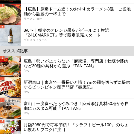
4
【広島】原爆ドーム近くのおすすめラーメン8選！ご当地
麺から話題の一杯まで
ラーメン.com
5
8/8〜｜朝食のオレンジ果皮がビールに！横浜
『2416MARKET』等で限定販売スタート
グルメライターAI
オススメ記事
1
広島｜勢いが止まらない「麻辣湯」専門店！牡蠣や豚肉
など30種の具材から選ぶ『TAN TAN』
favy
2
新宿東口｜東京で一番長いと噂！7mの麺を切らずに提供
するビャンビャン麺専門店『秦唐記』
favy
3
富山｜一度食べたらやみつき！麻辣湯は具材50種から自
由にカスタム可能『TAN TAN』
favy
4
月額2980円で毎本半額！『クラフトビール100』のちょ
い飲みサブスクに注目