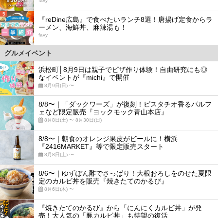
favy
5
『reDine広島』で食べたいランチ8選！唐揚げ定食からラ
ーメン、海鮮丼、麻辣湯も！
favy
グルメイベント
浜松町│8月9日は親子でピザ作り体験！自由研究にも◎
なイベントが『michi』で開催
8月9日(日) 〜
8/8〜｜「ダックワーズ」が復刻！ピスタチオ香るパルフ
ェなど限定販売『ヨックモック青山本店』
8月8日(土) 〜 8月30日(日)
8/8〜｜朝食のオレンジ果皮がビールに！横浜
『2416MARKET』等で限定販売スタート
8月8日(土) 〜
8/6〜｜ゆずぽん酢でさっぱり！大根おろしをのせた夏限
定のカルビ丼を販売『焼きたてのかるび』
8月6日(木) 〜
『焼きたてのかるび』から「にんにくカルビ丼」が発
売！大人気の「豚カルビ丼」も待望の復活