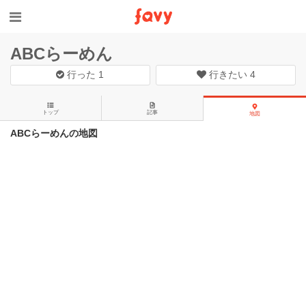
ABCらーめん
行った
1
行きたい
4
トップ
記事
地図
ABCらーめんの地図