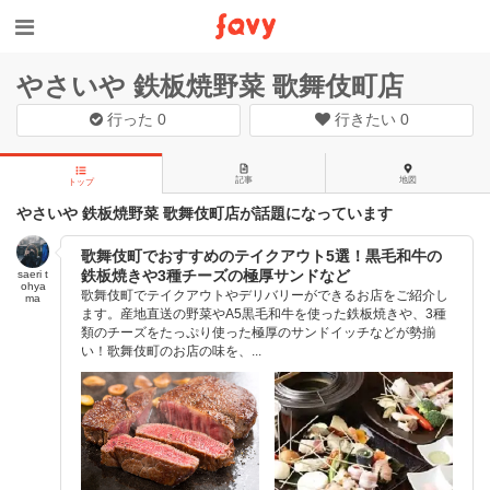
やさいや 鉄板焼野菜 歌舞伎町店
行った
0
行きたい
0
記事
地図
トップ
やさいや 鉄板焼野菜 歌舞伎町店が話題になっています
歌舞伎町でおすすめのテイクアウト5選！黒毛和牛の
鉄板焼きや3種チーズの極厚サンドなど
saeri t
ohya
歌舞伎町でテイクアウトやデリバリーができるお店をご紹介し
ma
ます。産地直送の野菜やA5黒毛和牛を使った鉄板焼きや、3種
類のチーズをたっぷり使った極厚のサンドイッチなどが勢揃
い！歌舞伎町のお店の味を、...