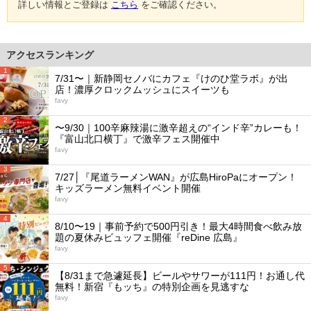
詳しい情報とご登録は
こちら
をご確認ください。
アクセスランキング
1
7/31〜｜新静岡セノバにカフェ『けのひ堂ラボ』が出
店！濃厚クロックムッシュにスイーツも
favy
2
〜9/30｜100辛麻辣湯に激辛超えの“インド辛”カレーも！
『富山北口横丁』で激辛フェス開催中
favy
3
7/27│『尾道ラーメンWAN』が広島HiroPaにオープン！
キッズラーメン無料イベント開催
favy
4
8/10〜19｜事前予約で500円引き！最大4時間食べ飲み放
題の夏休みビュッフェ開催『reDine 広島』
favy
5
【8/31まで急遽延長】ビールやサワーが111円！お通し代
無料！新宿『もッち』の特別企画を見逃すな
favy