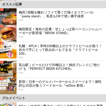
オススメ記事
1
梅田│喧騒を離れソファで寛ぐ穴場イタリアンバル
『pasta stand』。長居もOKで使い勝手抜群
favy
2
梅田限定！海外の定番・甘じょっぱ系ベーコンジャムバ
ーガーが新登場『BRISK STAND』
favy
3
札幌・4PLA｜常時100種以上のクラフトビールが揃う！
自分で手にとって飲み比べもできる『クラフトビール
100』
favy
4
富山駅｜ビールだけで20種以上！独自ブレンドに“泡だ
け”も『PERFECT BEER KITCHEN』
favy
5
新宿｜日本一のグルメバーガーからスイーツまで！個性
的な10店が集うフードホール『reDine 新宿』
favy
グルメイベント