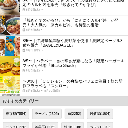
8/6〜｜ゆずぽん酢でさっぱり！大根おろしをのせた夏限
定のカルビ丼を販売『焼きたてのかるび』
8月6日(木) 〜
『焼きたてのかるび』から「にんにくカルビ丼」が発
売！大人気の「豚カルビ丼」も待望の復活
8月6日(木) 〜
8/5〜｜沖縄県産黒糖や夏野菜を使用！夏限定ベーグル3
種を販売『BAGEL&BAGEL』
8月5日(水) 〜
8/5〜｜ハラペーニョの辛さが癖になる！限定バーガー＆
フライが登場『Shake Shack』
8月5日(水) 〜
〜8/30｜「C.C.レモン」の爽快なパフェに注目！飲む新
作フラッペも『スシロー』
8月5日(水) 〜 8月30日(日)
おすすめカテゴリー
東京都(7554)
ラーメン(2305)
肉(2252)
居酒屋(1804)
ランチ(1226)
渋谷区(1215)
焼肉(1138)
カフェ(1131)