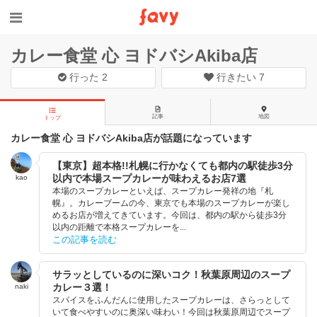
カレー食堂 心 ヨドバシAkiba店
行った
2
行きたい
7
記事
地図
トップ
カレー食堂 心 ヨドバシAkiba店が話題になっています
【東京】超本格!!札幌に行かなくても都内の駅徒歩3分
以内で本場スープカレーが味わえるお店7選
kao
本場のスープカレーといえば、スープカレー発祥の地『札
幌』。カレーブームの今、東京でも本場のスープカレーが楽し
めるお店が増えてきています。今回は、都内の駅から徒歩3分
以内の距離で本格スープカレーを...
この記事を読む
サラッとしているのに深いコク！秋葉原周辺のスープ
カレー３選！
naki
スパイスをふんだんに使用したスープカレーは、さらっとして
いて食べやすいのに奥深い味わい！今回は秋葉原周辺でスープ