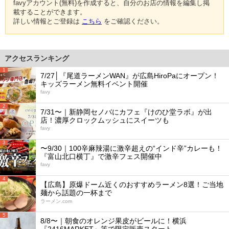
favyアカウント(無料)を作成すると、自分のお店の情報を編集し掲
載することができます。
詳しい情報とご登録は
こちら
をご確認ください。
アクセスランキング
1
7/27│『尾道ラーメンWAN』が広島HiroPaにオープン！
キッズラーメン無料イベント開催
favy
2
7/31〜｜新静岡セノバにカフェ『けのひ堂ラボ』が出
店！濃厚クロックムッシュにスイーツも
favy
3
〜9/30｜100辛麻辣湯に激辛超えの“インド辛”カレーも！
『富山北口横丁』で激辛フェス開催中
favy
4
【広島】原爆ドーム近くのおすすめラーメン8選！ご当地
麺から話題の一杯まで
ラーメン.com
5
8/8〜｜朝食のオレンジ果皮がビールに！横浜
『2416MARKET』等で限定販売スタート