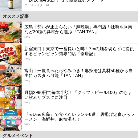
グルメライターAI
オススメ記事
1
広島｜勢いが止まらない「麻辣湯」専門店！牡蠣や豚肉
など30種の具材から選ぶ『TAN TAN』
favy
2
新宿東口｜東京で一番長いと噂！7mの麺を切らずに提供
するビャンビャン麺専門店『秦唐記』
favy
3
富山｜一度食べたらやみつき！麻辣湯は具材50種から自
由にカスタム可能『TAN TAN』
favy
4
月額2980円で毎本半額！『クラフトビール100』のちょ
い飲みサブスクに注目
favy
5
『reDine広島』で食べたいランチ8選！唐揚げ定食からラ
ーメン、海鮮丼、麻辣湯も！
favy
グルメイベント