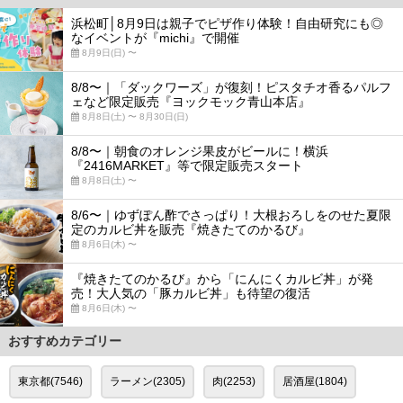
浜松町│8月9日は親子でピザ作り体験！自由研究にも◎
なイベントが『michi』で開催
8月9日(日) 〜
8/8〜｜「ダックワーズ」が復刻！ピスタチオ香るパルフ
ェなど限定販売『ヨックモック青山本店』
8月8日(土) 〜 8月30日(日)
8/8〜｜朝食のオレンジ果皮がビールに！横浜
『2416MARKET』等で限定販売スタート
8月8日(土) 〜
8/6〜｜ゆずぽん酢でさっぱり！大根おろしをのせた夏限
定のカルビ丼を販売『焼きたてのかるび』
8月6日(木) 〜
『焼きたてのかるび』から「にんにくカルビ丼」が発
売！大人気の「豚カルビ丼」も待望の復活
8月6日(木) 〜
おすすめカテゴリー
東京都(7546)
ラーメン(2305)
肉(2253)
居酒屋(1804)