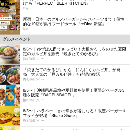
け”も『PERFECT BEER KITCHEN』
favy
5
新宿｜日本一のグルメバーガーからスイーツまで！個性
的な10店が集うフードホール『reDine 新宿』
favy
グルメイベント
8/6〜｜ゆずぽん酢でさっぱり！大根おろしをのせた夏限
定のカルビ丼を販売『焼きたてのかるび』
8月6日(木) 〜
『焼きたてのかるび』から「にんにくカルビ丼」が発
売！大人気の「豚カルビ丼」も待望の復活
8月6日(木) 〜
8/5〜｜沖縄県産黒糖や夏野菜を使用！夏限定ベーグル3
種を販売『BAGEL&BAGEL』
8月5日(水) 〜
8/5〜｜ハラペーニョの辛さが癖になる！限定バーガー＆
フライが登場『Shake Shack』
8月5日(水) 〜