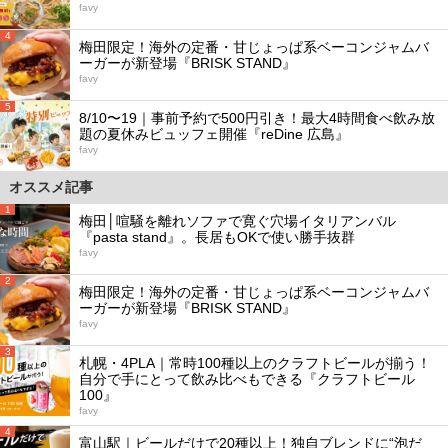
favy
4
梅田限定！海外の定番・甘じょっぱ系ベーコンジャムバ
ーガーが新登場『BRISK STAND』
favy
5
8/10〜19｜事前予約で500円引き！最大4時間食べ飲み放
題の夏休みビュッフェ開催『reDine 広島』
favy
オススメ記事
1
梅田│喧騒を離れソファで寛ぐ穴場イタリアンバル
『pasta stand』。長居もOKで使い勝手抜群
favy
2
梅田限定！海外の定番・甘じょっぱ系ベーコンジャムバ
ーガーが新登場『BRISK STAND』
favy
3
札幌・4PLA｜常時100種以上のクラフトビールが揃う！
自分で手にとって飲み比べもできる『クラフトビール
100』
favy
4
富山駅｜ビールだけで20種以上！独自ブレンドに“泡だ