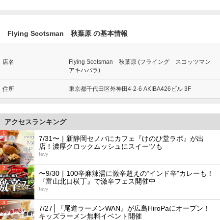
Flying Scotsman 秋葉原 の基本情報
店名
Flying Scotsman 秋葉原 (フライング スコッツマン
アキハバラ)
住所
東京都千代田区外神田4-2-6 AKIBA426ビル 3F
アクセスランキング
1
7/31〜｜新静岡セノバにカフェ『けのひ堂ラボ』が出
店！濃厚クロックムッシュにスイーツも
favy
2
〜9/30｜100辛麻辣湯に激辛超えの“インド辛”カレーも！
『富山北口横丁』で激辛フェス開催中
favy
3
7/27│『尾道ラーメンWAN』が広島HiroPaにオープン！
キッズラーメン無料イベント開催