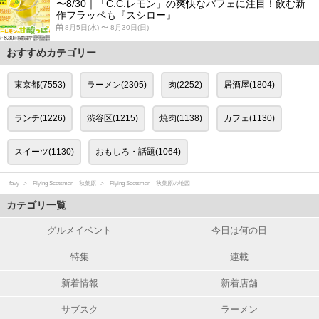
〜8/30｜「C.C.レモン」の爽快なパフェに注目！飲む新
作フラッペも『スシロー』
8月5日(水) 〜 8月30日(日)
おすすめカテゴリー
東京都(7553)
ラーメン(2305)
肉(2252)
居酒屋(1804)
ランチ(1226)
渋谷区(1215)
焼肉(1138)
カフェ(1130)
スイーツ(1130)
おもしろ・話題(1064)
favy
Flying Scotsman 秋葉原
Flying Scotsman 秋葉原の地図
カテゴリ一覧
グルメイベント
今日は何の日
特集
連載
新着情報
新着店舗
サブスク
ラーメン