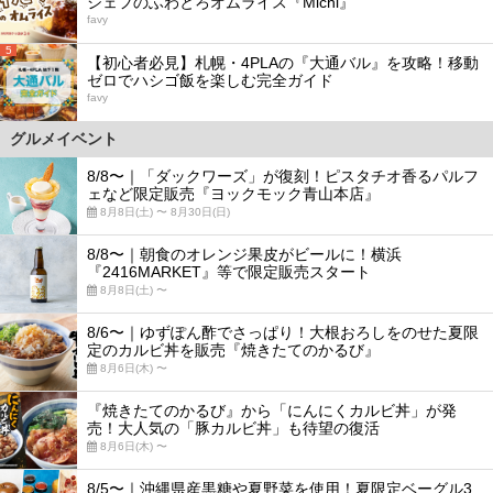
シェフのふわとろオムライス『Michi』
favy
5
【初心者必見】札幌・4PLAの『大通バル』を攻略！移動
ゼロでハシゴ飯を楽しむ完全ガイド
favy
グルメイベント
8/8〜｜「ダックワーズ」が復刻！ピスタチオ香るパルフ
ェなど限定販売『ヨックモック青山本店』
8月8日(土) 〜 8月30日(日)
8/8〜｜朝食のオレンジ果皮がビールに！横浜
『2416MARKET』等で限定販売スタート
8月8日(土) 〜
8/6〜｜ゆずぽん酢でさっぱり！大根おろしをのせた夏限
定のカルビ丼を販売『焼きたてのかるび』
8月6日(木) 〜
『焼きたてのかるび』から「にんにくカルビ丼」が発
売！大人気の「豚カルビ丼」も待望の復活
8月6日(木) 〜
8/5〜｜沖縄県産黒糖や夏野菜を使用！夏限定ベーグル3