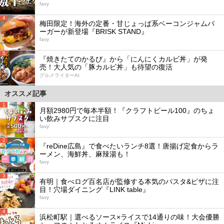
favy
4
梅田限定！海外の定番・甘じょっぱ系ベーコンジャムバ
ーガーが新登場『BRISK STAND』
favy
5
『焼きたてのかるび』から「にんにくカルビ丼」が発
売！大人気の「豚カルビ丼」も待望の復活
グルメライターAI
オススメ記事
1
月額2980円で毎本半額！『クラフトビール100』のちょ
い飲みサブスクに注目
favy
2
『reDine広島』で食べたいランチ8選！唐揚げ定食からラ
ーメン、海鮮丼、麻辣湯も！
favy
3
有明｜食べログ百名店が監修する本気のパスタ&ピザに注
目！穴場ダイニング『LINK table』
favy
4
浜松町駅｜選べるソース×ライスで14通りの味！大会優勝