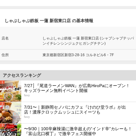
しゃぶしゃぶ鉄板 一蓮 新宿東口店 の基本情報
店名
しゃぶしゃぶ鉄板 一蓮 新宿東口店 (シャブシャブテッパ
ンイチレンシンジュクヒガシグチテン)
住所
東京都新宿区新宿3-28-16 コルネビル6・7F
アクセスランキング
1
7/27│『尾道ラーメンWAN』が広島HiroPaにオープン！
キッズラーメン無料イベント開催
favy
2
7/31〜｜新静岡セノバにカフェ『けのひ堂ラボ』が出
店！濃厚クロックムッシュにスイーツも
favy
3
〜9/30｜100辛麻辣湯に激辛超えの“インド辛”カレーも！
『富山北口横丁』で激辛フェス開催中