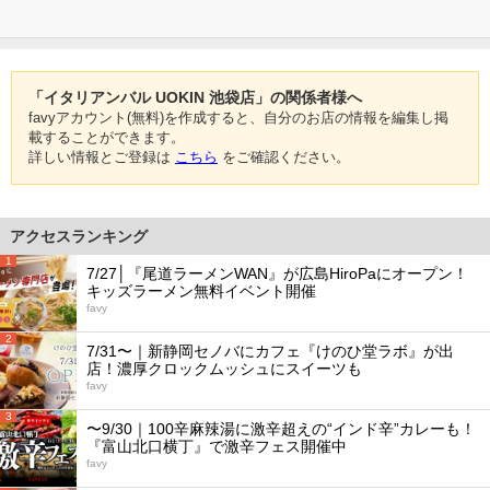
「イタリアンバル UOKIN 池袋店」の関係者様へ
favyアカウント(無料)を作成すると、自分のお店の情報を編集し掲
載することができます。
詳しい情報とご登録は
こちら
をご確認ください。
アクセスランキング
1
7/27│『尾道ラーメンWAN』が広島HiroPaにオープン！
キッズラーメン無料イベント開催
favy
2
7/31〜｜新静岡セノバにカフェ『けのひ堂ラボ』が出
店！濃厚クロックムッシュにスイーツも
favy
3
〜9/30｜100辛麻辣湯に激辛超えの“インド辛”カレーも！
『富山北口横丁』で激辛フェス開催中
favy