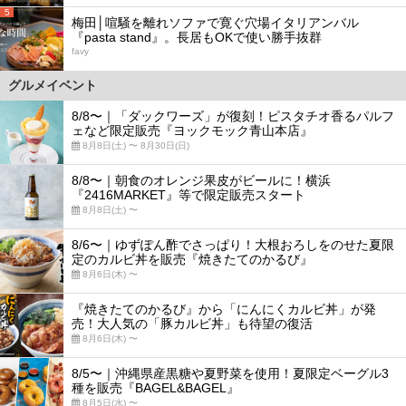
5
梅田│喧騒を離れソファで寛ぐ穴場イタリアンバル
『pasta stand』。長居もOKで使い勝手抜群
favy
グルメイベント
8/8〜｜「ダックワーズ」が復刻！ピスタチオ香るパルフ
ェなど限定販売『ヨックモック青山本店』
8月8日(土) 〜 8月30日(日)
8/8〜｜朝食のオレンジ果皮がビールに！横浜
『2416MARKET』等で限定販売スタート
8月8日(土) 〜
8/6〜｜ゆずぽん酢でさっぱり！大根おろしをのせた夏限
定のカルビ丼を販売『焼きたてのかるび』
8月6日(木) 〜
『焼きたてのかるび』から「にんにくカルビ丼」が発
売！大人気の「豚カルビ丼」も待望の復活
8月6日(木) 〜
8/5〜｜沖縄県産黒糖や夏野菜を使用！夏限定ベーグル3
種を販売『BAGEL&BAGEL』
8月5日(水) 〜