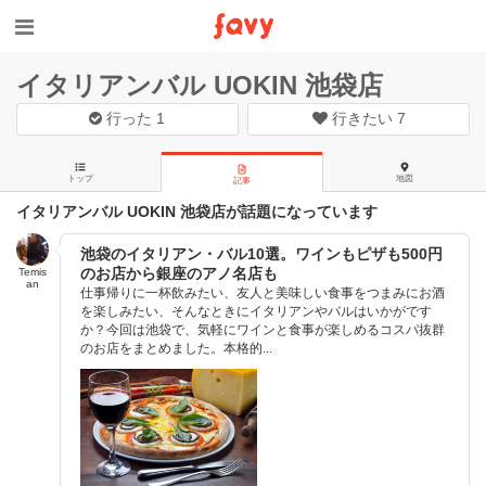
イタリアンバル UOKIN 池袋店
行った
1
行きたい
7
トップ
地図
記事
イタリアンバル UOKIN 池袋店が話題になっています
池袋のイタリアン・バル10選。ワインもピザも500円
のお店から銀座のアノ名店も
Temis
an
仕事帰りに一杯飲みたい、友人と美味しい食事をつまみにお酒
を楽しみたい、そんなときにイタリアンやバルはいかがです
か？今回は池袋で、気軽にワインと食事が楽しめるコスパ抜群
のお店をまとめました。本格的...