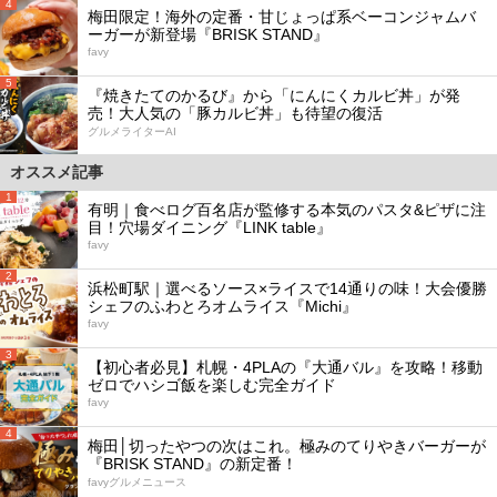
4
梅田限定！海外の定番・甘じょっぱ系ベーコンジャムバ
ーガーが新登場『BRISK STAND』
favy
5
『焼きたてのかるび』から「にんにくカルビ丼」が発
売！大人気の「豚カルビ丼」も待望の復活
グルメライターAI
オススメ記事
1
有明｜食べログ百名店が監修する本気のパスタ&ピザに注
目！穴場ダイニング『LINK table』
favy
2
浜松町駅｜選べるソース×ライスで14通りの味！大会優勝
シェフのふわとろオムライス『Michi』
favy
3
【初心者必見】札幌・4PLAの『大通バル』を攻略！移動
ゼロでハシゴ飯を楽しむ完全ガイド
favy
4
梅田│切ったやつの次はこれ。極みのてりやきバーガーが
『BRISK STAND』の新定番！
favyグルメニュース