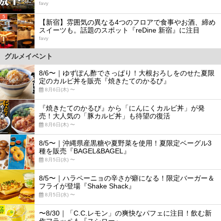
favy
5
【新宿】雰囲気の異なる4つのフロアで食事やお酒、締め
スイーツも。話題のスポット『reDine 新宿』に注目
favy
グルメイベント
8/6〜｜ゆずぽん酢でさっぱり！大根おろしをのせた夏限
定のカルビ丼を販売『焼きたてのかるび』
8月6日(木) 〜
『焼きたてのかるび』から「にんにくカルビ丼」が発
売！大人気の「豚カルビ丼」も待望の復活
8月6日(木) 〜
8/5〜｜沖縄県産黒糖や夏野菜を使用！夏限定ベーグル3
種を販売『BAGEL&BAGEL』
8月5日(水) 〜
8/5〜｜ハラペーニョの辛さが癖になる！限定バーガー＆
フライが登場『Shake Shack』
8月5日(水) 〜
〜8/30｜「C.C.レモン」の爽快なパフェに注目！飲む新