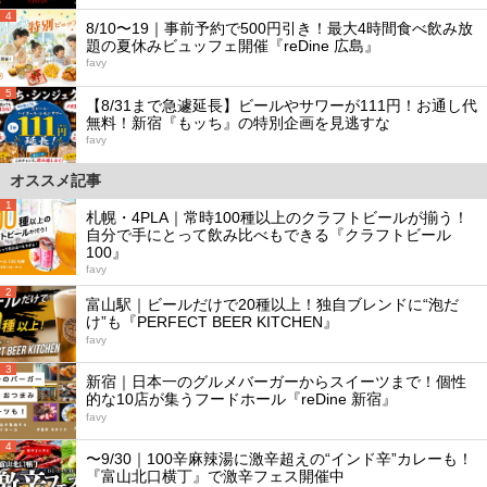
4
8/10〜19｜事前予約で500円引き！最大4時間食べ飲み放
題の夏休みビュッフェ開催『reDine 広島』
favy
5
【8/31まで急遽延長】ビールやサワーが111円！お通し代
無料！新宿『もッち』の特別企画を見逃すな
favy
オススメ記事
1
札幌・4PLA｜常時100種以上のクラフトビールが揃う！
自分で手にとって飲み比べもできる『クラフトビール
100』
favy
2
富山駅｜ビールだけで20種以上！独自ブレンドに“泡だ
け”も『PERFECT BEER KITCHEN』
favy
3
新宿｜日本一のグルメバーガーからスイーツまで！個性
的な10店が集うフードホール『reDine 新宿』
favy
4
〜9/30｜100辛麻辣湯に激辛超えの“インド辛”カレーも！
『富山北口横丁』で激辛フェス開催中