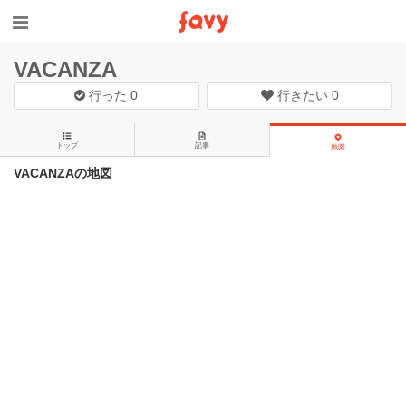
VACANZA
行った
0
行きたい
0
トップ
記事
地図
VACANZAの地図