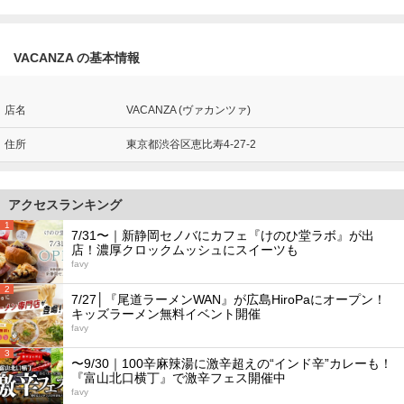
VACANZA の基本情報
店名
VACANZA (ヴァカンツァ)
住所
東京都渋谷区恵比寿4-27-2
アクセスランキング
1
7/31〜｜新静岡セノバにカフェ『けのひ堂ラボ』が出
店！濃厚クロックムッシュにスイーツも
favy
2
7/27│『尾道ラーメンWAN』が広島HiroPaにオープン！
キッズラーメン無料イベント開催
favy
3
〜9/30｜100辛麻辣湯に激辛超えの“インド辛”カレーも！
『富山北口横丁』で激辛フェス開催中
favy