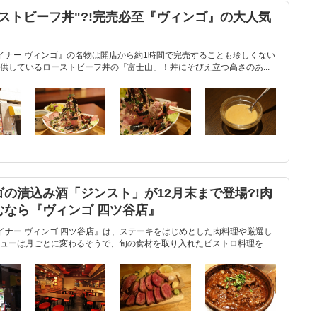
ストビーフ丼"?!完売必至『ヴィンゴ』の大人気
イナー ヴィンゴ』の名物は開店から約1時間で完売することも珍しくない
供しているローストビーフ丼の「富士山」！丼にそびえ立つ高さのあ...
の漬込み酒「ジンスト」が12月末まで登場?!肉
むなら『ヴィンゴ 四ツ谷店』
イナー ヴィンゴ 四ツ谷店』は、ステーキをはじめとした肉料理や厳選し
ューは月ごとに変わるそうで、旬の食材を取り入れたビストロ料理を...