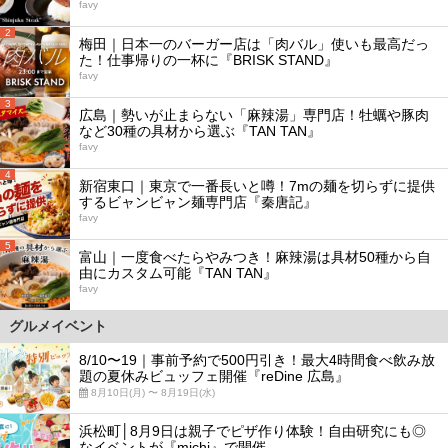
favy
2
梅田｜日本一のバーガー店は「肉バル」使いも最高だっ
た！仕事帰りの一杯に『BRISK STAND』
favy
3
広島｜勢いが止まらない「麻辣湯」専門店！牡蠣や豚肉
など30種の具材から選ぶ『TAN TAN』
favy
4
新宿東口｜東京で一番長いと噂！7mの麺を切らずに提供
するビャンビャン麺専門店『秦唐記』
favy
5
富山｜一度食べたらやみつき！麻辣湯は具材50種から自
由にカスタム可能『TAN TAN』
favy
グルメイベント
8/10〜19｜事前予約で500円引き！最大4時間食べ飲み放
題の夏休みビュッフェ開催『reDine 広島』
8月10日(月) 〜 8月19日(水)
浜松町│8月9日は親子でピザ作り体験！自由研究にも◎
なイベントが『michi』で開催