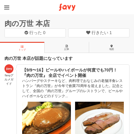
肉の万世 本店
行った
0
行きたい
1
記事
地図
トップ
肉の万世 本店が話題になっています
【9/9〜16】ビールやハイボールが何度でも70円！
『肉の万世』 全店でイベント開催
favyグ
ルメガ
ハンバーグやステーキなど、肉料理でおなじみの老舗洋食レス
イド
トラン『肉の万世』が今年で創業70周年を迎えました。記念と
して、全国の『肉の万世』グループのレストランで、ビールや
ハイボールなどのドリンク...