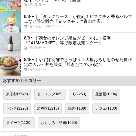
8月9日(日) 〜
8/8〜｜「ダックワーズ」が復刻！ピスタチオ香るパルフ
ェなど限定販売『ヨックモック青山本店』
8月8日(土) 〜 8月30日(日)
8/8〜｜朝食のオレンジ果皮がビールに！横浜
『2416MARKET』等で限定販売スタート
8月8日(土) 〜
8/6〜｜ゆずぽん酢でさっぱり！大根おろしをのせた夏限
定のカルビ丼を販売『焼きたてのかるび』
8月6日(木) 〜
おすすめカテゴリー
東京都(7546)
ラーメン(2305)
肉(2253)
居酒屋(1804)
ランチ(1225)
渋谷区(1215)
焼肉(1138)
カフェ(1130)
スイーツ(1130)
おもしろ・話題(1065)