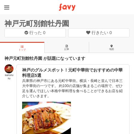
神戸元町別館牡丹園
行った
0
行きたい
0
記事
地図
トップ
神戸元町別館牡丹園 が話題になっています
神戸のグルメスポット！元町中華街でおすすめの中華
料理店5選
saruru
ru
兵庫県の神戸市にある元町中華街。横浜・長崎と並んで日本三
大中華街の一つです。 約100の店舗が集まるこの場所で、ぜひ
足を運んでほしい本格中華料理を食べることができるお店を紹
介していきます。