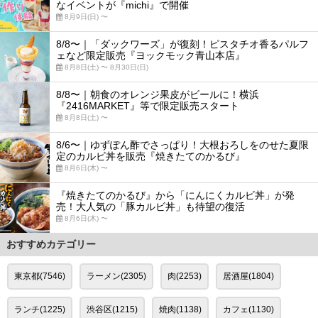
なイベントが『michi』で開催
8月9日(日) 〜
8/8〜｜「ダックワーズ」が復刻！ピスタチオ香るパルフ
ェなど限定販売『ヨックモック青山本店』
8月8日(土) 〜 8月30日(日)
8/8〜｜朝食のオレンジ果皮がビールに！横浜
『2416MARKET』等で限定販売スタート
8月8日(土) 〜
8/6〜｜ゆずぽん酢でさっぱり！大根おろしをのせた夏限
定のカルビ丼を販売『焼きたてのかるび』
8月6日(木) 〜
『焼きたてのかるび』から「にんにくカルビ丼」が発
売！大人気の「豚カルビ丼」も待望の復活
8月6日(木) 〜
おすすめカテゴリー
東京都(7546)
ラーメン(2305)
肉(2253)
居酒屋(1804)
ランチ(1225)
渋谷区(1215)
焼肉(1138)
カフェ(1130)