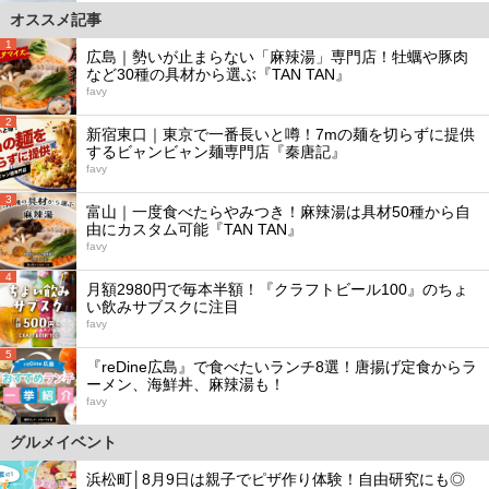
オススメ記事
1
広島｜勢いが止まらない「麻辣湯」専門店！牡蠣や豚肉
など30種の具材から選ぶ『TAN TAN』
favy
2
新宿東口｜東京で一番長いと噂！7mの麺を切らずに提供
するビャンビャン麺専門店『秦唐記』
favy
3
富山｜一度食べたらやみつき！麻辣湯は具材50種から自
由にカスタム可能『TAN TAN』
favy
4
月額2980円で毎本半額！『クラフトビール100』のちょ
い飲みサブスクに注目
favy
5
『reDine広島』で食べたいランチ8選！唐揚げ定食からラ
ーメン、海鮮丼、麻辣湯も！
favy
グルメイベント
浜松町│8月9日は親子でピザ作り体験！自由研究にも◎