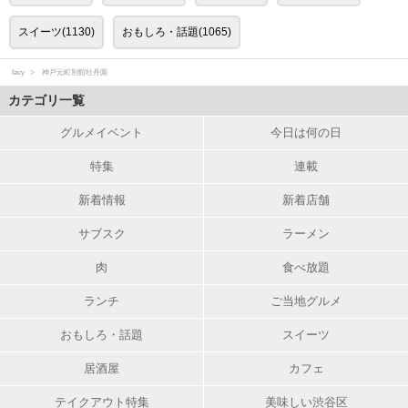
スイーツ(1130)
おもしろ・話題(1065)
favy
神戸元町別館牡丹園
カテゴリ一覧
グルメイベント
今日は何の日
特集
連載
新着情報
新着店舗
サブスク
ラーメン
肉
食べ放題
ランチ
ご当地グルメ
おもしろ・話題
スイーツ
居酒屋
カフェ
テイクアウト特集
美味しい渋谷区