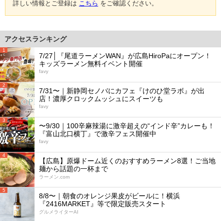
詳しい情報とご登録は
こちら
をご確認ください。
アクセスランキング
1
7/27│『尾道ラーメンWAN』が広島HiroPaにオープン！
キッズラーメン無料イベント開催
favy
2
7/31〜｜新静岡セノバにカフェ『けのひ堂ラボ』が出
店！濃厚クロックムッシュにスイーツも
favy
3
〜9/30｜100辛麻辣湯に激辛超えの“インド辛”カレーも！
『富山北口横丁』で激辛フェス開催中
favy
4
【広島】原爆ドーム近くのおすすめラーメン8選！ご当地
麺から話題の一杯まで
ラーメン.com
5
8/8〜｜朝食のオレンジ果皮がビールに！横浜
『2416MARKET』等で限定販売スタート
グルメライターAI