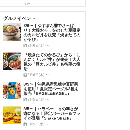
favy
グルメイベント
8/6〜｜ゆずぽん酢でさっぱ
り！大根おろしをのせた夏限定
のカルビ丼を販売『焼きたての
かるび』
8月6日(木) 〜
『焼きたてのかるび』から「に
んにくカルビ丼」が発売！大人
気の「豚カルビ丼」も待望の復
活
8月6日(木) 〜
8/5〜｜沖縄県産黒糖や夏野菜
を使用！夏限定ベーグル3種を
販売『BAGEL&BAGEL』
8月5日(水) 〜
8/5〜｜ハラペーニョの辛さが
癖になる！限定バーガー＆フラ
イが登場『Shake Shack』
8月5日(水) 〜