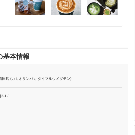
の基本情報
梅田店 (カカオサンパカ ダイマルウメダテン)
-1-1