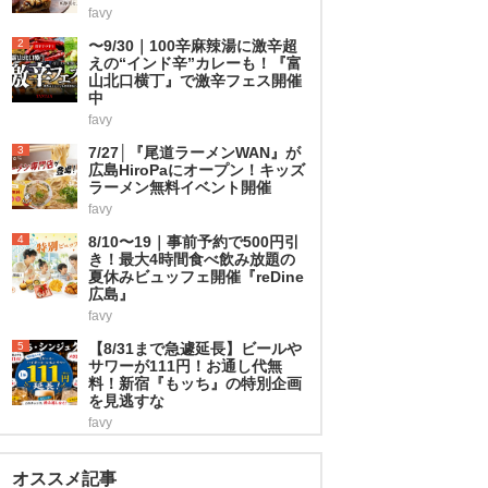
favy
2
〜9/30｜100辛麻辣湯に激辛超
えの“インド辛”カレーも！『富
山北口横丁』で激辛フェス開催
中
favy
3
7/27│『尾道ラーメンWAN』が
広島HiroPaにオープン！キッズ
ラーメン無料イベント開催
favy
4
8/10〜19｜事前予約で500円引
き！最大4時間食べ飲み放題の
夏休みビュッフェ開催『reDine
広島』
favy
5
【8/31まで急遽延長】ビールや
サワーが111円！お通し代無
料！新宿『もッち』の特別企画
を見逃すな
favy
オススメ記事