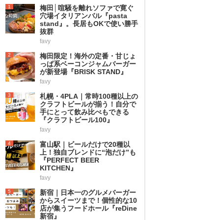
1
梅田│喧騒を離れソファで寛ぐ
穴場イタリアンバル『pasta
stand』。長居もOKで使い勝手
抜群
favy
2
梅田限定！海外の定番・甘じょ
っぱ系ベーコンジャムバーガー
が新登場『BRISK STAND』
favy
3
札幌・4PLA｜常時100種以上の
クラフトビールが揃う！自分で
手にとって飲み比べもできる
『クラフトビール100』
favy
4
富山駅｜ビールだけで20種以
上！独自ブレンドに“泡だけ”も
『PERFECT BEER
KITCHEN』
favy
5
新宿｜日本一のグルメバーガー
からスイーツまで！個性的な10
店が集うフードホール『reDine
新宿』