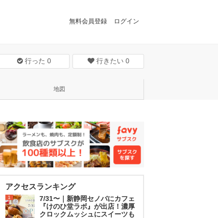
無料会員登録
ログイン
行った
0
行きたい
0
地図
アクセスランキング
1
7/31〜｜新静岡セノバにカフェ
『けのひ堂ラボ』が出店！濃厚
クロックムッシュにスイーツも