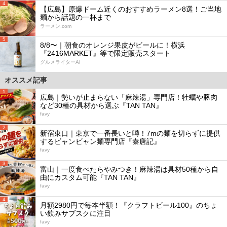
4
【広島】原爆ドーム近くのおすすめラーメン8選！ご当地
麺から話題の一杯まで
ラーメン.com
5
8/8〜｜朝食のオレンジ果皮がビールに！横浜
『2416MARKET』等で限定販売スタート
グルメライターAI
オススメ記事
1
広島｜勢いが止まらない「麻辣湯」専門店！牡蠣や豚肉
など30種の具材から選ぶ『TAN TAN』
favy
2
新宿東口｜東京で一番長いと噂！7mの麺を切らずに提供
するビャンビャン麺専門店『秦唐記』
favy
3
富山｜一度食べたらやみつき！麻辣湯は具材50種から自
由にカスタム可能『TAN TAN』
favy
4
月額2980円で毎本半額！『クラフトビール100』のちょ
い飲みサブスクに注目
favy