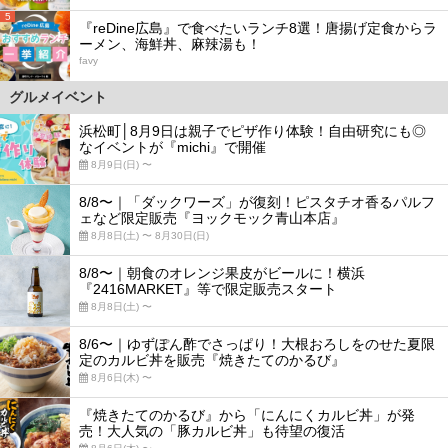
5
『reDine広島』で食べたいランチ8選！唐揚げ定食からラ
ーメン、海鮮丼、麻辣湯も！
favy
グルメイベント
浜松町│8月9日は親子でピザ作り体験！自由研究にも◎
なイベントが『michi』で開催
8月9日(日) 〜
8/8〜｜「ダックワーズ」が復刻！ピスタチオ香るパルフ
ェなど限定販売『ヨックモック青山本店』
8月8日(土) 〜 8月30日(日)
8/8〜｜朝食のオレンジ果皮がビールに！横浜
『2416MARKET』等で限定販売スタート
8月8日(土) 〜
8/6〜｜ゆずぽん酢でさっぱり！大根おろしをのせた夏限
定のカルビ丼を販売『焼きたてのかるび』
8月6日(木) 〜
『焼きたてのかるび』から「にんにくカルビ丼」が発
売！大人気の「豚カルビ丼」も待望の復活