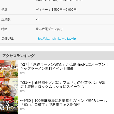
food L.O.:23:00、drink L.O.: 23:30
予算
ディナー：
1,500円〜5,000円
座席数
25
特徴
飲み放題プランあり
店舗URL
https://akari-shinkoiwa.favy.jp
アクセスランキング
1
7/27│『尾道ラーメンWAN』が広島HiroPaにオープン！
キッズラーメン無料イベント開催
favy
2
7/31〜｜新静岡セノバにカフェ『けのひ堂ラボ』が出
店！濃厚クロックムッシュにスイーツも
favy
3
〜9/30｜100辛麻辣湯に激辛超えの“インド辛”カレーも！
『富山北口横丁』で激辛フェス開催中
favy