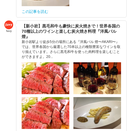
この記事を読む
【新小岩】黒毛和牛も豪快に炭火焼きで！世界各国の
70種以上のワインと楽しむ炭火焼き料理『洋風バル
favy
燈』
新小岩駅より徒歩5分の場所にある『洋風バル 燈〜AKARI〜』
では、世界各国から厳選した70本以上の種類豊富なワインを取
り揃えています。さらに黒毛和牛を使った肉料理を楽しむこと
ができますよ。20...