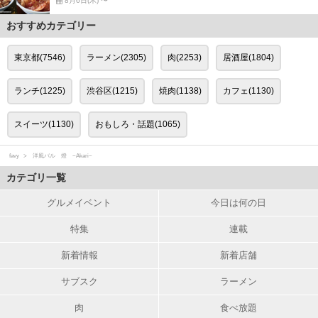
8月6日(木) 〜
おすすめカテゴリー
東京都(7546)
ラーメン(2305)
肉(2253)
居酒屋(1804)
ランチ(1225)
渋谷区(1215)
焼肉(1138)
カフェ(1130)
スイーツ(1130)
おもしろ・話題(1065)
favy
洋風バル 燈 ~Akari~
カテゴリ一覧
グルメイベント
今日は何の日
特集
連載
新着情報
新着店舗
サブスク
ラーメン
肉
食べ放題