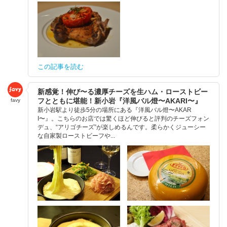
この記事を読む
新感覚！伸び〜る濃厚チーズを生ハム・ローストビー
フとともに堪能！新小岩『洋風バル燈〜AKARI〜』
favy
新小岩駅より徒歩5分の場所にある『洋風バル燈〜AKAR
I〜』。こちらのお店では驚くほど伸びると評判のチーズフォン
デュ、“アリゴチーズ”が楽しめるんです。柔らかくジューシー
な自家製ローストビーフや...