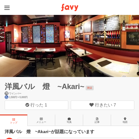
洋風バル 燈 ~Akari~
閉店
ワインバー
1,500円〜5,000円
行った
1
行きたい
7
メニュー
写真
記事
地図
トップ
洋風バル 燈 ~Akari~が話題になっています