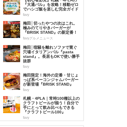
『大通バル』を攻略！移動ゼロ
でハシゴ飯を楽しむ完全ガイド
favy
2
梅田│切ったやつの次はこれ。
極みのてりやきバーガーが
『BRISK STAND』の新定番！
favyグルメニュース
3
梅田│喧騒を離れソファで寛ぐ
穴場イタリアンバル『pasta
stand』。長居もOKで使い勝手
抜群
favy
4
梅田限定！海外の定番・甘じょ
っぱ系ベーコンジャムバーガー
が新登場『BRISK STAND』
favy
5
札幌・4PLA｜常時100種以上の
クラフトビールが揃う！自分で
手にとって飲み比べもできる
『クラフトビール100』
favy