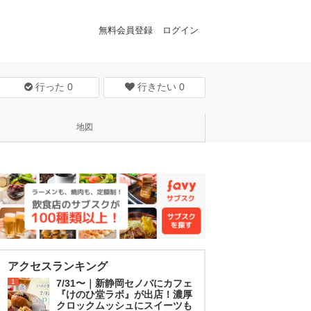
無料会員登録
ログイン
行った
0
行きたい
0
地図
アクセスランキング
1
7/31〜｜新静岡セノバにカフェ
『けのひ堂ラボ』が出店！濃厚
クロックムッシュにスイーツも