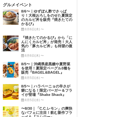
グルメイベント
8/6〜｜ゆずぽん酢でさっぱ
り！大根おろしをのせた夏限定
のカルビ丼を販売『焼きたての
かるび』
8月6日(木) 〜
『焼きたてのかるび』から「に
んにくカルビ丼」が発売！大人
気の「豚カルビ丼」も待望の復
活
8月6日(木) 〜
8/5〜｜沖縄県産黒糖や夏野菜
を使用！夏限定ベーグル3種を
販売『BAGEL&BAGEL』
8月5日(水) 〜
8/5〜｜ハラペーニョの辛さが
癖になる！限定バーガー＆フラ
イが登場『Shake Shack』
8月5日(水) 〜
〜8/30｜「C.C.レモン」の爽快
なパフェに注目！飲む新作フラ
ッペも『スシロー』