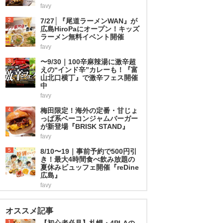
favy
2
7/27│『尾道ラーメンWAN』が
広島HiroPaにオープン！キッズ
ラーメン無料イベント開催
favy
3
〜9/30｜100辛麻辣湯に激辛超
えの“インド辛”カレーも！『富
山北口横丁』で激辛フェス開催
中
favy
4
梅田限定！海外の定番・甘じょ
っぱ系ベーコンジャムバーガー
が新登場『BRISK STAND』
favy
5
8/10〜19｜事前予約で500円引
き！最大4時間食べ飲み放題の
夏休みビュッフェ開催『reDine
広島』
favy
オススメ記事
1
【初心者必見】札幌・4PLAの