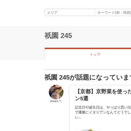
祇園 245
トップ
祇園 245が話題になっていま
【京都】京野菜を使っ
ン5選
Ameri･*:.
記念日や誕生日は、やっぱり思い出
で優雅にイタリアンなんてどうでし
い...