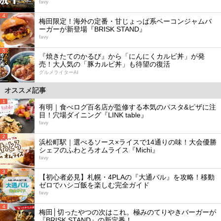
favy
4
梅田限定！海外の定番・甘じょっぱ系ベーコンジャムバ
ーガーが新登場『BRISK STAND』
favy
5
『焼きたてのかるび』から「にんにくカルビ丼」が発
売！大人気の「豚カルビ丼」も待望の復活
グルメライターAI
オススメ記事
1
有明｜食べログ百名店が監修する本気のパスタ&ピザに注
目！穴場ダイニング『LINK table』
favy
2
浜松町駅｜選べるソース×ライスで14通りの味！大会優勝
シェフのふわとろオムライス『Michi』
favy
3
【初心者必見】札幌・4PLAの『大通バル』を攻略！移動
ゼロでハシゴ飯を楽しむ完全ガイド
favy
4
梅田│切ったやつの次はこれ。極みのてりやきバーガーが
『BRISK STAND』の新定番！