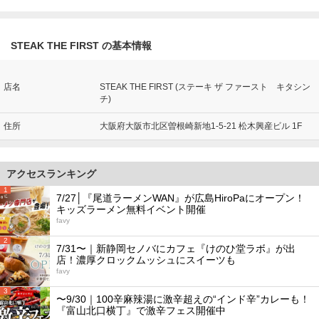
STEAK THE FIRST の基本情報
店名
STEAK THE FIRST (ステーキ ザ ファースト キタシン
チ)
住所
大阪府大阪市北区曽根崎新地1-5-21 松木興産ビル 1F
アクセスランキング
1
7/27│『尾道ラーメンWAN』が広島HiroPaにオープン！
キッズラーメン無料イベント開催
favy
2
7/31〜｜新静岡セノバにカフェ『けのひ堂ラボ』が出
店！濃厚クロックムッシュにスイーツも
favy
3
〜9/30｜100辛麻辣湯に激辛超えの“インド辛”カレーも！
『富山北口横丁』で激辛フェス開催中