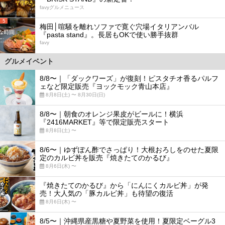
favyグルメニュース
5
梅田│喧騒を離れソファで寛ぐ穴場イタリアンバル
『pasta stand』。長居もOKで使い勝手抜群
favy
グルメイベント
8/8〜｜「ダックワーズ」が復刻！ピスタチオ香るパルフ
ェなど限定販売『ヨックモック青山本店』
8月8日(土) 〜 8月30日(日)
8/8〜｜朝食のオレンジ果皮がビールに！横浜
『2416MARKET』等で限定販売スタート
8月8日(土) 〜
8/6〜｜ゆずぽん酢でさっぱり！大根おろしをのせた夏限
定のカルビ丼を販売『焼きたてのかるび』
8月6日(木) 〜
『焼きたてのかるび』から「にんにくカルビ丼」が発
売！大人気の「豚カルビ丼」も待望の復活
8月6日(木) 〜
8/5〜｜沖縄県産黒糖や夏野菜を使用！夏限定ベーグル3