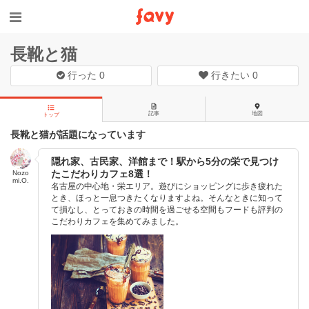
長靴と猫
行った
0
行きたい
0
記事
地図
トップ
長靴と猫が話題になっています
隠れ家、古民家、洋館まで！駅から5分の栄で見つけ
たこだわりカフェ8選！
Nozo
mi.O.
名古屋の中心地・栄エリア。遊びにショッピングに歩き疲れた
とき、ほっと一息つきたくなりますよね。そんなときに知って
て損なし、とっておきの時間を過ごせる空間もフードも評判の
こだわりカフェを集めてみました。