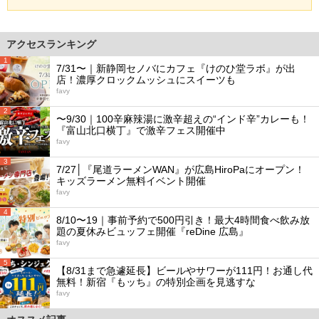
アクセスランキング
1
7/31〜｜新静岡セノバにカフェ『けのひ堂ラボ』が出
店！濃厚クロックムッシュにスイーツも
favy
2
〜9/30｜100辛麻辣湯に激辛超えの“インド辛”カレーも！
『富山北口横丁』で激辛フェス開催中
favy
3
7/27│『尾道ラーメンWAN』が広島HiroPaにオープン！
キッズラーメン無料イベント開催
favy
4
8/10〜19｜事前予約で500円引き！最大4時間食べ飲み放
題の夏休みビュッフェ開催『reDine 広島』
favy
5
【8/31まで急遽延長】ビールやサワーが111円！お通し代
無料！新宿『もッち』の特別企画を見逃すな
favy