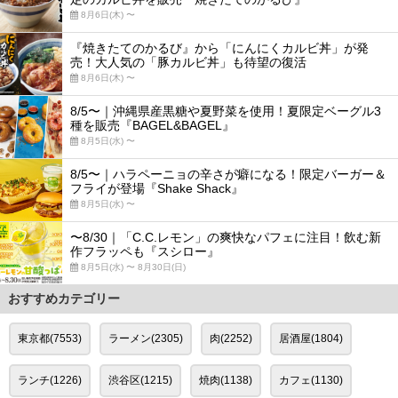
8月6日(木) 〜
『焼きたてのかるび』から「にんにくカルビ丼」が発
売！大人気の「豚カルビ丼」も待望の復活
8月6日(木) 〜
8/5〜｜沖縄県産黒糖や夏野菜を使用！夏限定ベーグル3
種を販売『BAGEL&BAGEL』
8月5日(水) 〜
8/5〜｜ハラペーニョの辛さが癖になる！限定バーガー＆
フライが登場『Shake Shack』
8月5日(水) 〜
〜8/30｜「C.C.レモン」の爽快なパフェに注目！飲む新
作フラッペも『スシロー』
8月5日(水) 〜 8月30日(日)
おすすめカテゴリー
東京都(7553)
ラーメン(2305)
肉(2252)
居酒屋(1804)
ランチ(1226)
渋谷区(1215)
焼肉(1138)
カフェ(1130)