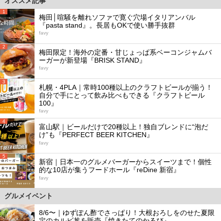
オススメ記事
1
梅田│喧騒を離れソファで寛ぐ穴場イタリアンバル
『pasta stand』。長居もOKで使い勝手抜群
favy
2
梅田限定！海外の定番・甘じょっぱ系ベーコンジャムバ
ーガーが新登場『BRISK STAND』
favy
3
札幌・4PLA｜常時100種以上のクラフトビールが揃う！
自分で手にとって飲み比べもできる『クラフトビール
100』
favy
4
富山駅｜ビールだけで20種以上！独自ブレンドに“泡だ
け”も『PERFECT BEER KITCHEN』
favy
5
新宿｜日本一のグルメバーガーからスイーツまで！個性
的な10店が集うフードホール『reDine 新宿』
favy
グルメイベント
8/6〜｜ゆずぽん酢でさっぱり！大根おろしをのせた夏限
定のカルビ丼を販売『焼きたてのかるび』