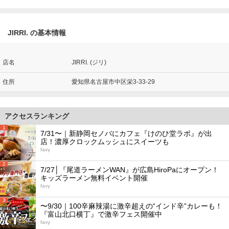
JIRRI. の基本情報
店名
JIRRI. (ジリ)
住所
愛知県名古屋市中区栄3-33-29
アクセスランキング
1
7/31〜｜新静岡セノバにカフェ『けのひ堂ラボ』が出
店！濃厚クロックムッシュにスイーツも
favy
2
7/27│『尾道ラーメンWAN』が広島HiroPaにオープン！
キッズラーメン無料イベント開催
favy
3
〜9/30｜100辛麻辣湯に激辛超えの“インド辛”カレーも！
『富山北口横丁』で激辛フェス開催中
favy