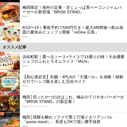
4
梅田限定！海外の定番・甘じょっぱ系ベーコンジャムバ
ーガーが新登場『BRISK STAND』
favy
5
8/10〜19｜事前予約で500円引き！最大4時間食べ飲み放
題の夏休みビュッフェ開催『reDine 広島』
favy
オススメ記事
1
浜松町駅｜選べるソース×ライスで14通りの味！大会優勝
シェフのふわとろオムライス『Michi』
favy
2
【初心者必見】札幌・4PLAの『大通バル』を攻略！移動
ゼロでハシゴ飯を楽しむ完全ガイド
favy
3
梅田│切ったやつの次はこれ。極みのてりやきバーガーが
『BRISK STAND』の新定番！
favyグルメニュース
4
梅田│喧騒を離れソファで寛ぐ穴場イタリアンバル
『pasta stand』。長居もOKで使い勝手抜群
favy