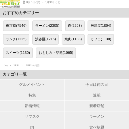
8月5日(水) 〜 8月30日(日)
おすすめカテゴリー
東京都(7546)
ラーメン(2305)
肉(2253)
居酒屋(1804)
ランチ(1225)
渋谷区(1215)
焼肉(1138)
カフェ(1130)
スイーツ(1130)
おもしろ・話題(1065)
favy
JIRRI.
JIRRI. の地図
カテゴリ一覧
グルメイベント
今日は何の日
特集
連載
新着情報
新着店舗
サブスク
ラーメン
肉
食べ放題