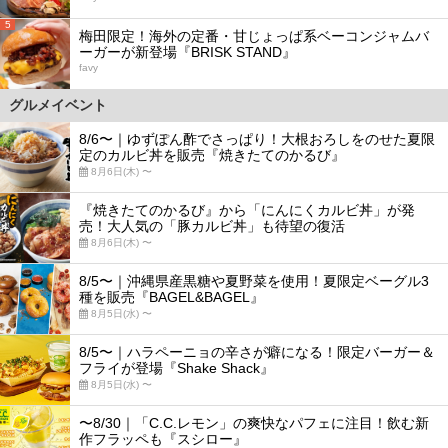
5
梅田限定！海外の定番・甘じょっぱ系ベーコンジャムバ
ーガーが新登場『BRISK STAND』
favy
グルメイベント
8/6〜｜ゆずぽん酢でさっぱり！大根おろしをのせた夏限
定のカルビ丼を販売『焼きたてのかるび』
8月6日(木) 〜
『焼きたてのかるび』から「にんにくカルビ丼」が発
売！大人気の「豚カルビ丼」も待望の復活
8月6日(木) 〜
8/5〜｜沖縄県産黒糖や夏野菜を使用！夏限定ベーグル3
種を販売『BAGEL&BAGEL』
8月5日(水) 〜
8/5〜｜ハラペーニョの辛さが癖になる！限定バーガー＆
フライが登場『Shake Shack』
8月5日(水) 〜
〜8/30｜「C.C.レモン」の爽快なパフェに注目！飲む新
作フラッペも『スシロー』