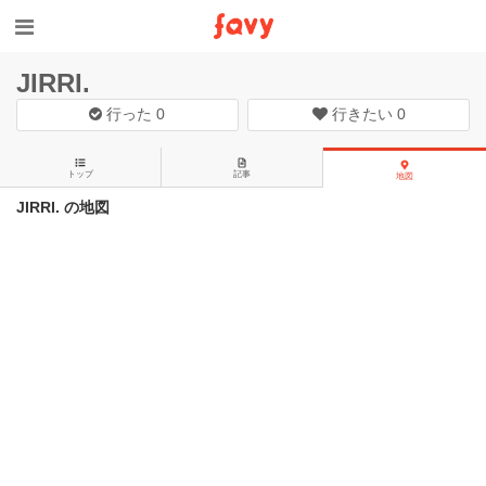
JIRRI.
行った
0
行きたい
0
トップ
記事
地図
JIRRI. の地図