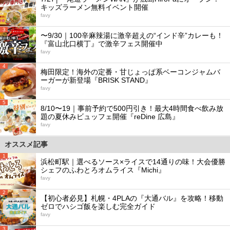
キッズラーメン無料イベント開催
favy
3
〜9/30｜100辛麻辣湯に激辛超えの“インド辛”カレーも！
『富山北口横丁』で激辛フェス開催中
favy
4
梅田限定！海外の定番・甘じょっぱ系ベーコンジャムバ
ーガーが新登場『BRISK STAND』
favy
5
8/10〜19｜事前予約で500円引き！最大4時間食べ飲み放
題の夏休みビュッフェ開催『reDine 広島』
favy
オススメ記事
1
浜松町駅｜選べるソース×ライスで14通りの味！大会優勝
シェフのふわとろオムライス『Michi』
favy
2
【初心者必見】札幌・4PLAの『大通バル』を攻略！移動
ゼロでハシゴ飯を楽しむ完全ガイド
favy
3