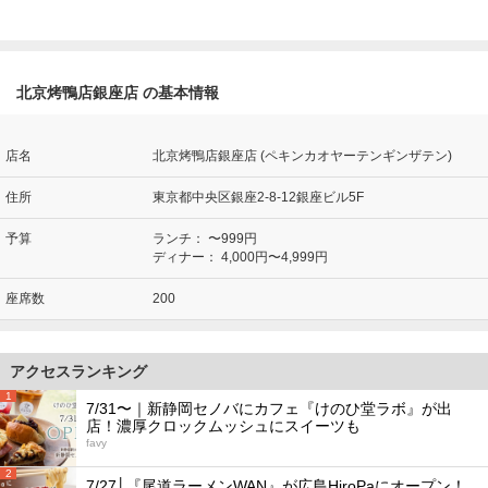
北京烤鴨店銀座店 の基本情報
店名
北京烤鴨店銀座店 (ペキンカオヤーテンギンザテン)
住所
東京都中央区銀座2-8-12銀座ビル5F
予算
ランチ：
〜999円
ディナー：
4,000円〜4,999円
座席数
200
アクセスランキング
1
7/31〜｜新静岡セノバにカフェ『けのひ堂ラボ』が出
店！濃厚クロックムッシュにスイーツも
favy
2
7/27│『尾道ラーメンWAN』が広島HiroPaにオープン！