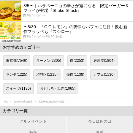
8/5〜｜ハラペーニョの辛さが癖になる！限定バーガー＆
フライが登場『Shake Shack』
8月5日(水) 〜
〜8/30｜「C.C.レモン」の爽快なパフェに注目！飲む新
作フラッペも『スシロー』
8月5日(水) 〜 8月30日(日)
おすすめカテゴリー
東京都(7546)
ラーメン(2305)
肉(2253)
居酒屋(1804)
ランチ(1225)
渋谷区(1215)
焼肉(1138)
カフェ(1130)
スイーツ(1130)
おもしろ・話題(1065)
favy
北京烤鴨店銀座店
北京烤鴨店銀座店の地図
カテゴリ一覧
グルメイベント
今日は何の日
特集
連載