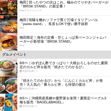
梅田│切ったやつの次はこれ。極みのてりやきバーガーが
『BRISK STAND』の新定番！
favyグルメニュース
4
梅田│喧騒を離れソファで寛ぐ穴場イタリアンバル
『pasta stand』。長居もOKで使い勝手抜群
favy
5
梅田限定！海外の定番・甘じょっぱ系ベーコンジャムバ
ーガーが新登場『BRISK STAND』
favy
グルメイベント
8/6〜｜ゆずぽん酢でさっぱり！大根おろしをのせた夏限
定のカルビ丼を販売『焼きたてのかるび』
8月6日(木) 〜
『焼きたてのかるび』から「にんにくカルビ丼」が発
売！大人気の「豚カルビ丼」も待望の復活
8月6日(木) 〜
8/5〜｜沖縄県産黒糖や夏野菜を使用！夏限定ベーグル3
種を販売『BAGEL&BAGEL』
8月5日(水) 〜