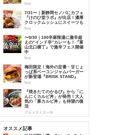
favy
2
7/31〜｜新静岡セノバにカフェ
『けのひ堂ラボ』が出店！濃厚
クロックムッシュにスイーツも
favy
3
〜9/30｜100辛麻辣湯に激辛超
えの“インド辛”カレーも！『富
山北口横丁』で激辛フェス開催
中
favy
4
梅田限定！海外の定番・甘じょ
っぱ系ベーコンジャムバーガー
が新登場『BRISK STAND』
favy
5
『焼きたてのかるび』から「に
んにくカルビ丼」が発売！大人
気の「豚カルビ丼」も待望の復
活
グルメライターAI
オススメ記事