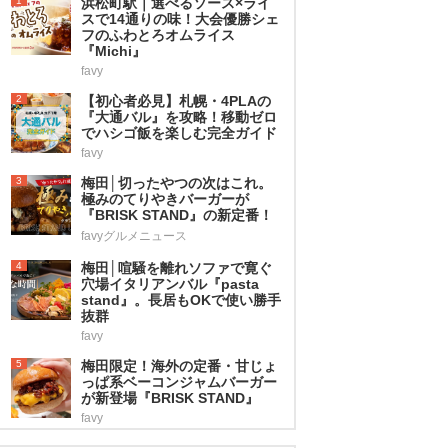
1
浜松町駅｜選べるソース×ライ
スで14通りの味！大会優勝シェ
フのふわとろオムライス
『Michi』
favy
2
【初心者必見】札幌・4PLAの
『大通バル』を攻略！移動ゼロ
でハシゴ飯を楽しむ完全ガイド
favy
3
梅田│切ったやつの次はこれ。
極みのてりやきバーガーが
『BRISK STAND』の新定番！
favyグルメニュース
4
梅田│喧騒を離れソファで寛ぐ
穴場イタリアンバル『pasta
stand』。長居もOKで使い勝手
抜群
favy
5
梅田限定！海外の定番・甘じょ
っぱ系ベーコンジャムバーガー
が新登場『BRISK STAND』
favy