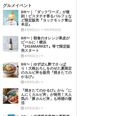
グルメイベント
8/8〜｜「ダックワーズ」が復
刻！ピスタチオ香るパルフェな
ど限定販売『ヨックモック青山
本店』
8月8日(土) 〜 8月30日(日)
8/8〜｜朝食のオレンジ果皮が
ビールに！横浜
『2416MARKET』等で限定販
売スタート
8月8日(土) 〜
8/6〜｜ゆずぽん酢でさっぱ
り！大根おろしをのせた夏限定
のカルビ丼を販売『焼きたての
かるび』
8月6日(木) 〜
『焼きたてのかるび』から「に
んにくカルビ丼」が発売！大人
気の「豚カルビ丼」も待望の復
活
8月6日(木) 〜