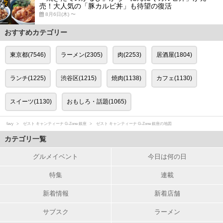
売！大人気の「豚カルビ丼」も待望の復活
8月6日(木) 〜
おすすめカテゴリー
東京都(7546)
ラーメン(2305)
肉(2253)
居酒屋(1804)
ランチ(1225)
渋谷区(1215)
焼肉(1138)
カフェ(1130)
スイーツ(1130)
おもしろ・話題(1065)
favy
ゼスト キャンティーナ G-Zone 銀座
ゼスト キャンティーナ G-Zone 銀座の地図
カテゴリ一覧
グルメイベント
今日は何の日
特集
連載
新着情報
新着店舗
サブスク
ラーメン