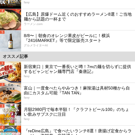
favy
4
【広島】原爆ドーム近くのおすすめラーメン8選！ご当地
麺から話題の一杯まで
ラーメン.com
5
8/8〜｜朝食のオレンジ果皮がビールに！横浜
『2416MARKET』等で限定販売スタート
グルメライターAI
オススメ記事
1
新宿東口｜東京で一番長いと噂！7mの麺を切らずに提供
するビャンビャン麺専門店『秦唐記』
favy
2
富山｜一度食べたらやみつき！麻辣湯は具材50種から自
由にカスタム可能『TAN TAN』
favy
3
月額2980円で毎本半額！『クラフトビール100』のちょ
い飲みサブスクに注目
favy
4
『reDine広島』で食べたいランチ8選！唐揚げ定食からラ