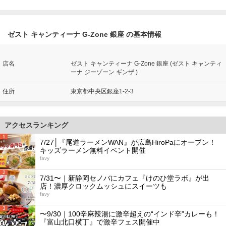
ゼスト キャンティーナ G-Zone 銀座 の基本情報
店名
ゼスト キャンティーナ G-Zone 銀座 (ゼスト キャンティ
ーナ ジーゾーン ギンザ )
住所
東京都中央区銀座1-2-3
アクセスランキング
1
7/27│『尾道ラーメンWAN』が広島HiroPaにオープン！
キッズラーメン無料イベント開催
favy
2
7/31〜｜新静岡セノバにカフェ『けのひ堂ラボ』が出
店！濃厚クロックムッシュにスイーツも
favy
3
〜9/30｜100辛麻辣湯に激辛超えの“インド辛”カレーも！
『富山北口横丁』で激辛フェス開催中