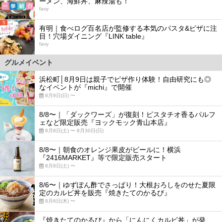
ーメン、海鮮丼、麻辣湯も！
favy
5
有明｜食べログ百名店が監修する本気のパスタ&ピザに注
目！穴場ダイニング『LINK table』
favy
グルメイベント
浜松町│8月9日は親子でピザ作り体験！自由研究にも◎
なイベントが『michi』で開催
8月9日(日) 〜
8/8〜｜「ダックワーズ」が復刻！ピスタチオ香るパルフ
ェなど限定販売『ヨックモック青山本店』
8月8日(土) 〜 8月30日(日)
8/8〜｜朝食のオレンジ果皮がビールに！横浜
『2416MARKET』等で限定販売スタート
8月8日(土) 〜
8/6〜｜ゆずぽん酢でさっぱり！大根おろしをのせた夏限
定のカルビ丼を販売『焼きたてのかるび』
8月6日(木) 〜
『焼きたてのかるび』から「にんにくカルビ丼」が発