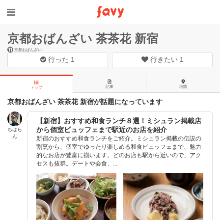
京都おばんざい 茶茶花 新宿
京都おばんざい
行った
1
行きたい
1
記事
地図
トップ
京都おばんざい 茶茶花 新宿が話題になっています
【新宿】おすすめ和食ランチ８選！ミシュラン掲載店
から個室ビュッフェまで駅近のお店を紹介
ちはら
ん
新宿のおすすめ和食ランチをご紹介。ミシュラン掲載の伝説の
割烹から、個室でゆったり楽しめる和食ビュッフェまで、魅力
的なお店が豊富に揃います。どのお店も駅から近いので、アク
セスも抜群。デートや会食、...