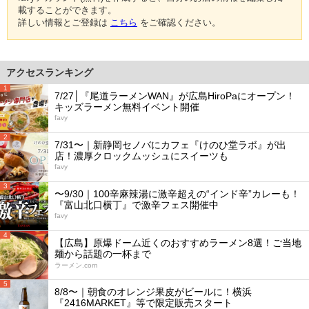
載することができます。
詳しい情報とご登録は
こちら
をご確認ください。
アクセスランキング
1
7/27│『尾道ラーメンWAN』が広島HiroPaにオープン！
キッズラーメン無料イベント開催
favy
2
7/31〜｜新静岡セノバにカフェ『けのひ堂ラボ』が出
店！濃厚クロックムッシュにスイーツも
favy
3
〜9/30｜100辛麻辣湯に激辛超えの“インド辛”カレーも！
『富山北口横丁』で激辛フェス開催中
favy
4
【広島】原爆ドーム近くのおすすめラーメン8選！ご当地
麺から話題の一杯まで
ラーメン.com
5
8/8〜｜朝食のオレンジ果皮がビールに！横浜
『2416MARKET』等で限定販売スタート