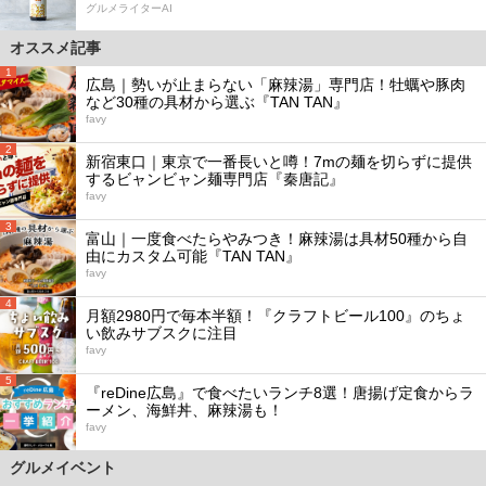
グルメライターAI
オススメ記事
1
広島｜勢いが止まらない「麻辣湯」専門店！牡蠣や豚肉
など30種の具材から選ぶ『TAN TAN』
favy
2
新宿東口｜東京で一番長いと噂！7mの麺を切らずに提供
するビャンビャン麺専門店『秦唐記』
favy
3
富山｜一度食べたらやみつき！麻辣湯は具材50種から自
由にカスタム可能『TAN TAN』
favy
4
月額2980円で毎本半額！『クラフトビール100』のちょ
い飲みサブスクに注目
favy
5
『reDine広島』で食べたいランチ8選！唐揚げ定食からラ
ーメン、海鮮丼、麻辣湯も！
favy
グルメイベント