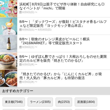
浜松町│8月9日は親子でピザ作り体験！自由研究にも◎
なイベントが『michi』で開催
8月9日(日) 〜
8/8〜｜「ダックワーズ」が復刻！ピスタチオ香るパルフ
ェなど限定販売『ヨックモック青山本店』
8月8日(土) 〜 8月30日(日)
8/8〜｜朝食のオレンジ果皮がビールに！横浜
『2416MARKET』等で限定販売スタート
8月8日(土) 〜
8/6〜｜ゆずぽん酢でさっぱり！大根おろしをのせた夏限
定のカルビ丼を販売『焼きたてのかるび』
8月6日(木) 〜
『焼きたてのかるび』から「にんにくカルビ丼」が発
売！大人気の「豚カルビ丼」も待望の復活
8月6日(木) 〜
おすすめカテゴリー
東京都(7546)
ラーメン(2305)
肉(2253)
居酒屋(1804)