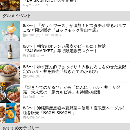
『BRISK STAND』の新定番！
favyグルメニュース
グルメイベント
8/8〜｜「ダックワーズ」が復刻！ピスタチオ香るパルフ
ェなど限定販売『ヨックモック青山本店』
8月8日(土) 〜 8月30日(日)
8/8〜｜朝食のオレンジ果皮がビールに！横浜
『2416MARKET』等で限定販売スタート
8月8日(土) 〜
8/6〜｜ゆずぽん酢でさっぱり！大根おろしをのせた夏限
定のカルビ丼を販売『焼きたてのかるび』
8月6日(木) 〜
『焼きたてのかるび』から「にんにくカルビ丼」が発
売！大人気の「豚カルビ丼」も待望の復活
8月6日(木) 〜
8/5〜｜沖縄県産黒糖や夏野菜を使用！夏限定ベーグル3
種を販売『BAGEL&BAGEL』
8月5日(水) 〜
おすすめカテゴリー