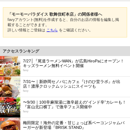
「モーモーパラダイス 歌舞伎町本店」の関係者様へ
favyアカウント(無料)を作成すると、自分のお店の情報を編集し掲
載することができます。
詳しい情報とご登録は
こちら
をご確認ください。
アクセスランキング
1
7/27│『尾道ラーメンWAN』が広島HiroPaにオープン！
キッズラーメン無料イベント開催
favy
2
7/31〜｜新静岡セノバにカフェ『けのひ堂ラボ』が出
店！濃厚クロックムッシュにスイーツも
favy
3
〜9/30｜100辛麻辣湯に激辛超えの“インド辛”カレーも！
『富山北口横丁』で激辛フェス開催中
favy
4
梅田限定！海外の定番・甘じょっぱ系ベーコンジャムバ
ーガーが新登場『BRISK STAND』