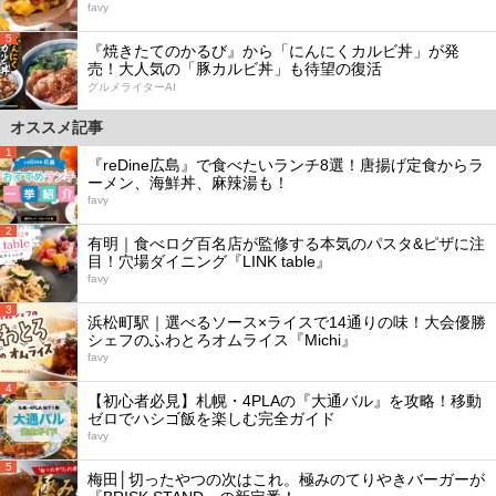
favy
5
『焼きたてのかるび』から「にんにくカルビ丼」が発
売！大人気の「豚カルビ丼」も待望の復活
グルメライターAI
オススメ記事
1
『reDine広島』で食べたいランチ8選！唐揚げ定食からラ
ーメン、海鮮丼、麻辣湯も！
favy
2
有明｜食べログ百名店が監修する本気のパスタ&ピザに注
目！穴場ダイニング『LINK table』
favy
3
浜松町駅｜選べるソース×ライスで14通りの味！大会優勝
シェフのふわとろオムライス『Michi』
favy
4
【初心者必見】札幌・4PLAの『大通バル』を攻略！移動
ゼロでハシゴ飯を楽しむ完全ガイド
favy
5
梅田│切ったやつの次はこれ。極みのてりやきバーガーが