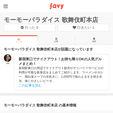
モーモーパラダイス 歌舞伎町本店
行った
0
行きたい
1
記事
地図
トップ
モーモーパラダイス 歌舞伎町本店が話題になっています
新宿東口でテイクアウト！お持ち帰りOKの人気グル
メまとめ！
oki
新宿駅東口の周辺でテイクアウト販売やデリバリーサービスの
利用が可能な飲食店をまとめてご紹介します。ラーメンやカレ
ー、鶏白湯スープの水炊きに、1,000円で味わえるすき焼き弁
当、体にやさしいビーガ...
この記事を読む
モーモーパラダイス 歌舞伎町本店 の基本情報