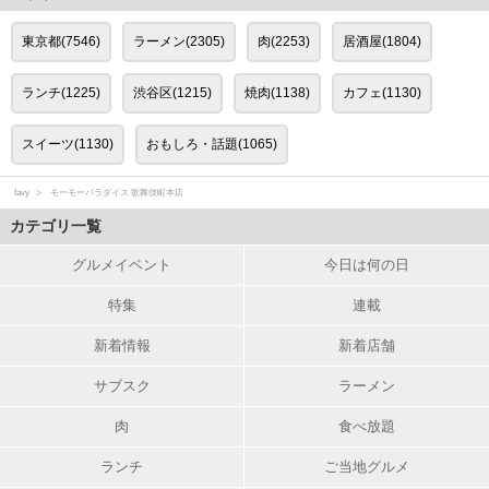
東京都(7546)
ラーメン(2305)
肉(2253)
居酒屋(1804)
ランチ(1225)
渋谷区(1215)
焼肉(1138)
カフェ(1130)
スイーツ(1130)
おもしろ・話題(1065)
favy
モーモーパラダイス 歌舞伎町本店
カテゴリ一覧
グルメイベント
今日は何の日
特集
連載
新着情報
新着店舗
サブスク
ラーメン
肉
食べ放題
ランチ
ご当地グルメ